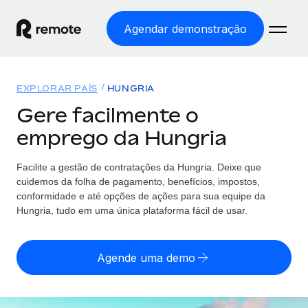
Agendar demonstração
Início
EXPLORAR PAÍS
HUNGRIA
Produtos
Gere facilmente o
emprego da Hungria
Soluções
EMPREGO GLOBAL
Processamento Salarial
Facilite a gestão de contratações da Hungria. Deixe que
Preçário
COBERTURA GLOBAL
Processamento salarial fácil e em conformidade
cuidemos da folha de pagamento, benefícios, impostos,
Explorador de países
conformidade e até opções de ações para sua equipe da
Employer of Record
Hungria, tudo em uma única plataforma fácil de usar.
Encontra apoio para emprego global por país
Expanda globalmente sem custos de constituição de
Português (Portugal)
Comparar a Remote
entidades
Agende uma demo
Veja como nos comparamos com os outros
English
Contractor Management
Integra e gere trabalhadores independentes
Início de sessão
Nederlands
TORNE-SE NOSSO PARCEIRO
globalmente