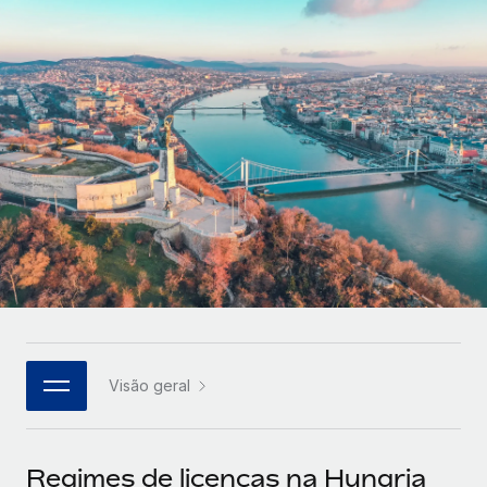
Parceiros tecnológicos estratégicos
Français
Integre os RH globais na sua plataforma de forma
SERVICES
flexível
Deutsch
Perguntar a um especialista
Obtenha apoio especializado em RH e
Español
CASE STUDIES
conformidade globais
Italiano
Português (Portugal)
日本語
한국어
Visão geral
中文（简体）
Regimes de licenças na Hungria