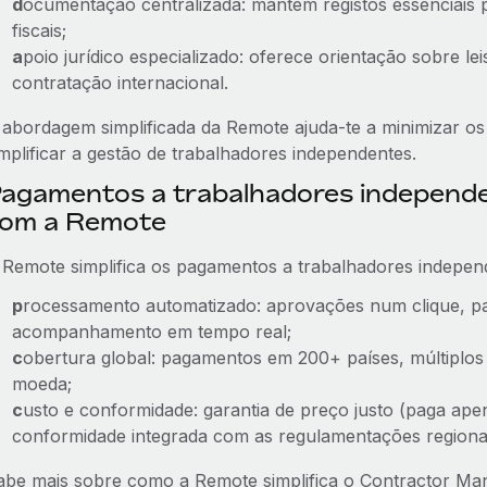
d
ocumentação centralizada: mantém registos essenciais p
fiscais;
a
poio jurídico especializado: oferece orientação sobre lei
contratação internacional.
 abordagem simplificada da Remote ajuda-te a minimizar os r
implificar a gestão de trabalhadores independentes.
agamentos a trabalhadores independ
om a Remote
 Remote simplifica os pagamentos a trabalhadores indepen
p
rocessamento automatizado: aprovações num clique, pa
acompanhamento em tempo real;
c
obertura global: pagamentos em 200+ países, múltiplos
moeda;
c
usto e conformidade: garantia de preço justo (paga ape
conformidade integrada com as regulamentações regionais
abe mais sobre como a Remote simplifica o Contractor 