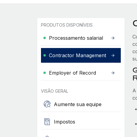
PRODUTOS DISPONÍVEIS
C
Processamento salarial
c
c
Contractor Management
s
G
Employer of Record
A
VISÃO GERAL
c
Aumente sua equipe
Impostos