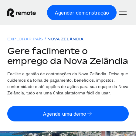
Agendar demonstração
Início
EXPLORAR PAÍS
NOVA ZELÂNDIA
Produtos
Gere facilmente o
emprego da Nova Zelândia
Soluções
EMPREGO GLOBAL
Processamento Salarial
Facilite a gestão de contratações da Nova Zelândia. Deixe que
Preçário
COBERTURA GLOBAL
Processamento salarial fácil e em conformidade
cuidemos da folha de pagamento, benefícios, impostos,
Explorador de países
conformidade e até opções de ações para sua equipe da Nova
Employer of Record
Zelândia, tudo em uma única plataforma fácil de usar.
Encontra apoio para emprego global por país
Expanda globalmente sem custos de constituição de
Português (Portugal)
Comparar a Remote
entidades
Agende uma demo
Veja como nos comparamos com os outros
English
Contractor Management
Integra e gere trabalhadores independentes
Início de sessão
Nederlands
TORNE-SE NOSSO PARCEIRO
globalmente