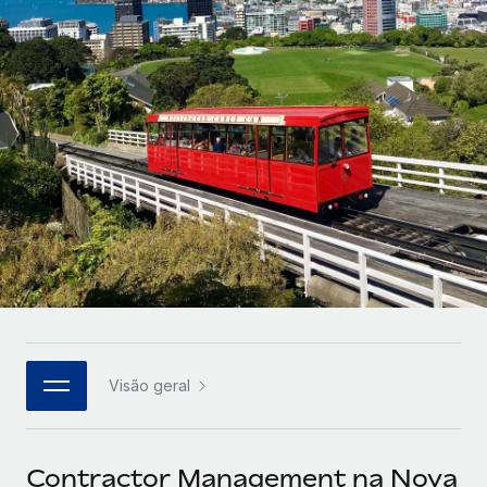
Parceiros tecnológicos estratégicos
Français
Integre os RH globais na sua plataforma de forma
SERVICES
flexível
Deutsch
Perguntar a um especialista
Obtenha apoio especializado em RH e
Español
CASE STUDIES
conformidade globais
Italiano
Português (Portugal)
日本語
한국어
Visão geral
中文（简体）
Contractor Management na Nova