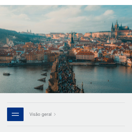
Parceiros tecnológicos estratégicos
Français
Integre os RH globais na sua plataforma de forma
SERVICES
flexível
Deutsch
Perguntar a um especialista
Obtenha apoio especializado em RH e
Español
CASE STUDIES
conformidade globais
Italiano
Português (Portugal)
日本語
한국어
中文（简体）
Visão geral