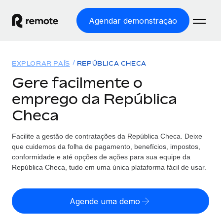
Agendar demonstração
Início
EXPLORAR PAÍS
REPÚBLICA CHECA
Produtos
Gere facilmente o
emprego da República
Soluções
EMPREGO GLOBAL
Checa
Processamento Salarial
Preçário
COBERTURA GLOBAL
Processamento salarial fácil e em conformidade
Facilite a gestão de contratações da República Checa. Deixe
Explorador de países
que cuidemos da folha de pagamento, benefícios, impostos,
Employer of Record
Encontra apoio para emprego global por país
conformidade e até opções de ações para sua equipe da
Expanda globalmente sem custos de constituição de
Português (Portugal)
República Checa, tudo em uma única plataforma fácil de usar.
Comparar a Remote
entidades
Veja como nos comparamos com os outros
English
Contractor Management
Agende uma demo
Integra e gere trabalhadores independentes
Início de sessão
Nederlands
TORNE-SE NOSSO PARCEIRO
globalmente