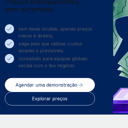
Preços transparentes,
sem surpresas
sem taxas ocultas: apenas preços
claros e diretos;
paga pelo que utilizas: custos
simples e previsíveis;
concebido para equipas globais:
escala com o teu negócio.
Agendar uma demonstração
Explorar preços