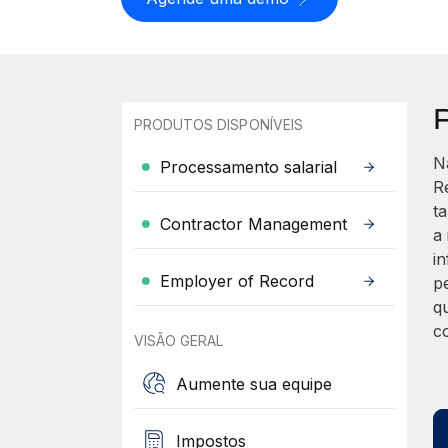
PRODUTOS DISPONÍVEIS
N
Processamento salarial
R
t
Contractor Management
a
i
Employer of Record
p
q
c
VISÃO GERAL
Aumente sua equipe
Impostos