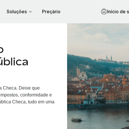
Soluções
Preçário
Início de 
o
blica
ca Checa. Deixe que
 impostos, conformidade e
ública Checa, tudo em uma