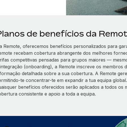
Planos de benefícios da Remo
a Remote, oferecemos benefícios personalizados para gara
emote recebam cobertura abrangente dos melhores forne
arifas competitivas pensadas para grupos maiores — mesmo 
 integração (onboarding), a Remote inscreve os membros d
nformação detalhada sobre a sua cobertura. A Remote gere t
ermitindo-te concentrar-te em expandir a tua equipa global.
uaisquer benefícios oferecidos serão aplicados a todos os
obertura consistente e apoio a toda a equipa.