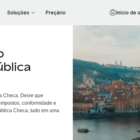
Soluções
Preçário
Início de 
o
blica
ca Checa. Deixe que
 impostos, conformidade e
ública Checa, tudo em uma