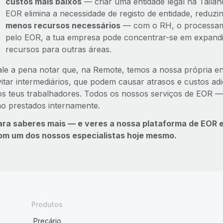
custos mais baixos
— criar uma entidade legal na Tailâ
EOR elimina a necessidade de registo de entidade, reduzin
menos recursos necessários
— com o RH, o processamen
pelo EOR, a tua empresa pode concentrar-se em expandi
recursos para outras áreas.
ale a pena notar que, na Remote, temos a nossa própria enti
vitar intermediários, que podem causar atrasos e custos adi
os teus trabalhadores. Todos os nossos serviços de EOR — 
ão prestados internamente.
ara saberes mais — e veres a nossa plataforma de EOR
om um dos nossos especialistas hoje mesmo.
Produtos
Preçário