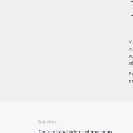
V
e
a
s
P
c
Soluções
Contrata trabalhadores internacionais