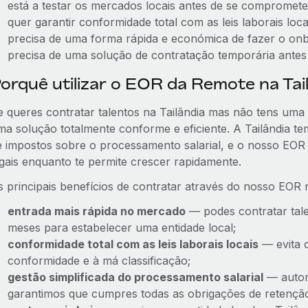
está a testar os mercados locais antes de se comprome
quer garantir conformidade total com as leis laborais locai
precisa de uma forma rápida e económica de fazer o onbo
precisa de uma solução de contratação temporária antes 
orquê utilizar o EOR da Remote na Tai
e queres contratar talentos na Tailândia mas não tens uma 
ma solução totalmente conforme e eficiente. A Tailândia te
e impostos sobre o processamento salarial, e o nosso EOR
egais enquanto te permite crescer rapidamente.
s principais benefícios de contratar através do nosso EOR n
entrada mais rápida no mercado
— podes contratar tale
meses para estabelecer uma entidade local;
conformidade total com as leis laborais locais
— evita o
conformidade e à má classificação;
gestão simplificada do processamento salarial
— autom
garantimos que cumpres todas as obrigações de retenç