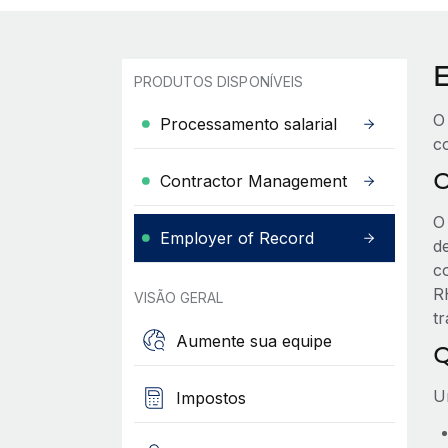
PRODUTOS DISPONÍVEIS
O
Processamento salarial
c
O
Contractor Management
O
Employer of Record
d
c
R
VISÃO GERAL
t
Aumente sua equipe
Q
U
Impostos