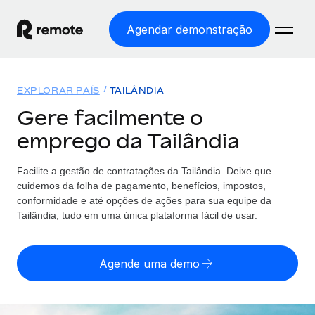
Agendar demonstração
Início
EXPLORAR PAÍS
TAILÂNDIA
Produtos
Gere facilmente o
emprego da Tailândia
Soluções
EMPREGO GLOBAL
Processamento Salarial
Facilite a gestão de contratações da Tailândia. Deixe que
Preçário
COBERTURA GLOBAL
Processamento salarial fácil e em conformidade
cuidemos da folha de pagamento, benefícios, impostos,
Explorador de países
conformidade e até opções de ações para sua equipe da
Employer of Record
Tailândia, tudo em uma única plataforma fácil de usar.
Encontra apoio para emprego global por país
Expanda globalmente sem custos de constituição de
Português (Portugal)
Comparar a Remote
entidades
Agende uma demo
Veja como nos comparamos com os outros
English
Contractor Management
Integra e gere trabalhadores independentes
Início de sessão
Nederlands
TORNE-SE NOSSO PARCEIRO
globalmente