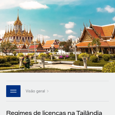
Parceiros tecnológicos estratégicos
Français
Integre os RH globais na sua plataforma de forma
SERVICES
flexível
Deutsch
Perguntar a um especialista
Obtenha apoio especializado em RH e
Español
CASE STUDIES
conformidade globais
Italiano
Português (Portugal)
日本語
한국어
Visão geral
中文（简体）
Regimes de licenças na Tailândia