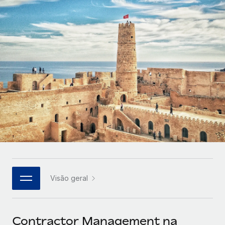
Parceiros tecnológicos estratégicos
Français
Integre os RH globais na sua plataforma de forma
SERVICES
flexível
Deutsch
Perguntar a um especialista
Obtenha apoio especializado em RH e
Español
CASE STUDIES
conformidade globais
Italiano
Português (Portugal)
日本語
한국어
Visão geral
中文（简体）
Contractor Management na