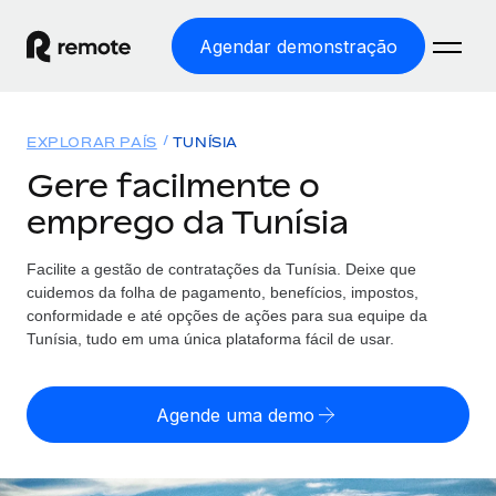
Agendar demonstração
Início
EXPLORAR PAÍS
TUNÍSIA
Produtos
Gere facilmente o
emprego da Tunísia
Soluções
EMPREGO GLOBAL
Processamento Salarial
Facilite a gestão de contratações da Tunísia. Deixe que
Preçário
COBERTURA GLOBAL
Processamento salarial fácil e em conformidade
cuidemos da folha de pagamento, benefícios, impostos,
Explorador de países
conformidade e até opções de ações para sua equipe da
Employer of Record
Tunísia, tudo em uma única plataforma fácil de usar.
Encontra apoio para emprego global por país
Expanda globalmente sem custos de constituição de
Português (Portugal)
Comparar a Remote
entidades
Agende uma demo
Veja como nos comparamos com os outros
English
Contractor Management
Integra e gere trabalhadores independentes
Início de sessão
Nederlands
TORNE-SE NOSSO PARCEIRO
globalmente