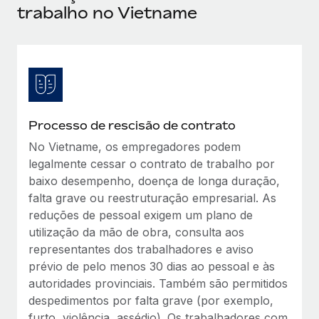
trabalho no Vietname
Reverse Tech, partnered with Remote to manage...
Mais informações
Processo de rescisão de contrato
No Vietname, os empregadores podem
legalmente cessar o contrato de trabalho por
baixo desempenho, doença de longa duração,
falta grave ou reestruturação empresarial. As
reduções de pessoal exigem um plano de
utilização da mão de obra, consulta aos
representantes dos trabalhadores e aviso
prévio de pelo menos 30 dias ao pessoal e às
autoridades provinciais. Também são permitidos
despedimentos por falta grave (por exemplo,
furto, violência, assédio). Os trabalhadores com