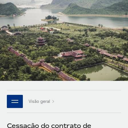
Parceiros tecnológicos estratégicos
Français
Integre os RH globais na sua plataforma de forma
SERVICES
flexível
Deutsch
Perguntar a um especialista
Obtenha apoio especializado em RH e
Español
CASE STUDIES
conformidade globais
Italiano
Cultivating a Thriving Remote-First Culture in
Partnership with Remote
Português (Portugal)
At a glance Discover the evolution of TheyDo, a pioneering
journey management platform that has...
日本語
Mais informações
한국어
Visão geral
Reverse Tech's strategic partnership with
中文（简体）
Remote for contractor management and
payroll
Cessação do contrato de
Reverse Tech at a glance Health and wellness startup,