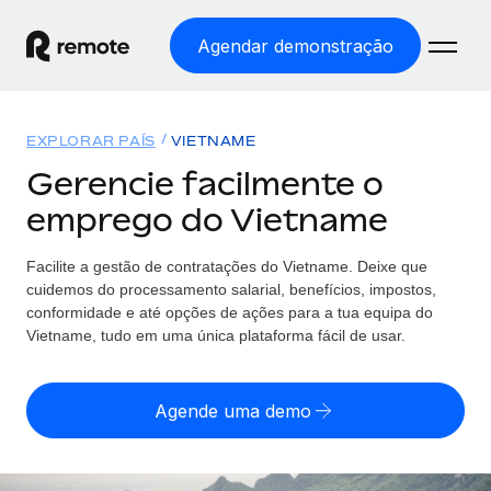
Agendar demonstração
Início
EXPLORAR PAÍS
VIETNAME
Produtos
Gerencie facilmente o
emprego do Vietname
Soluções
EMPREGO GLOBAL
Processamento Salarial
Facilite a gestão de contratações
do
Vietname. Deixe que
Preçário
COBERTURA GLOBAL
Processamento salarial fácil e em conformidade
cuidemos do processamento salarial, benefícios, impostos,
Explorador de países
conformidade e até opções de ações para a tua equipa
do
Employer of Record
Vietname, tudo em uma única plataforma fácil de usar.
Encontra apoio para emprego global por país
Expanda globalmente sem custos de constituição de
Português (Portugal)
Comparar a Remote
entidades
Agende uma demo
Veja como nos comparamos com os outros
English
Contractor Management
Integra e gere trabalhadores independentes
Início de sessão
Nederlands
TORNE-SE NOSSO PARCEIRO
globalmente