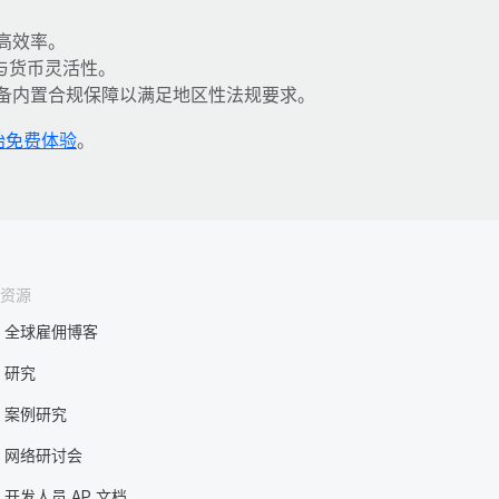
高效率。
式与货币灵活性。
备内置合规保障以满足地区性法规要求。
始免费体验
。
资源
全球雇佣博客
研究
案例研究
网络研讨会
开发人员 AP 文档