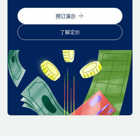
福利
actually looks like
轻松管理员工福利
Most teams hear "payroll implementation" and picture a
预订演示
six-month project with a dedicated team....
了解定价
了解更多