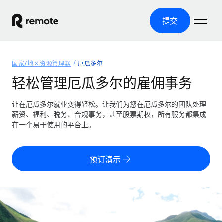
提交
首页
国家/地区资源管理器
厄瓜多尔
产品
轻松管理厄瓜多尔的雇佣事务
解决方案
全球招聘
让在厄瓜多尔就业变得轻松。让我们为您在厄瓜多尔的团队处理
薪资、福利、税务、合规事务，甚至股票期权，所有服务都集成
全球薪资管理
资源
在一个易于使用的平台上。
覆盖全球
轻松运行合规薪资
国家/地区资源管理器
定价
工具与计算器
第三方雇佣托管服务
按国家/地区查找全球雇佣支持
预订演示
零实体成本实现全球扩张
误分类风险计算工具
美国各州浏览器
按国家/地区检查员工误分类风险
第三方合同工托管服务
简化美国各州的招聘
中文（简体）
全球合规聘用合同工
员工成本计算器
Remote 无惧对比
计算任何国家的员工总成本
合同工管理
English
了解我们的竞争优势