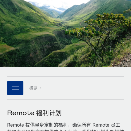
全球合同工入职与管理
合同工薪酬结算计算器
登录
Nederlands
探索全球合同工的结算货币选项与结算速度
PEO
成长阶段
外包复杂雇佣任务
Français
初创企业
通过 REMOTE 学习
为成长型企业量身打造的全球敏捷型人力资源与薪资解决方案
Deutsch
研究与指引
基础设施
中型市场
Remote Embedded
案例研究
通过定制化人力资源解决方案扩展团队
Español
将人力资源无缝融入工作流程
人力资源术语表
企业
Italiano
平台
面向大型企业的全球化人力资源服务
核对表和模板
团队的内置核心人力资源功能
Português (Portugal)
职位描述库
连接
概览
新的
与我们携手合作
日本語
使用我们的 MCP 将任何人工智能工具与 Remote 平台相连
战略技术合作伙伴
网络研讨会
集成
灵活地将全球人力资源嵌入您的平台
한국어
Remote 福利计划
活动
借助核心业务工具简化流程
成为合作伙伴
中文（简体）
新闻室
Remote 提供量身定制的福利，确保所有 Remote 员工
与我们共探合作机遇