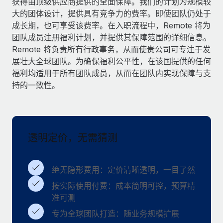
获得由顶级供应商提供的全面保障。我们的计划为规模较
服务
薪金与人才洞察
Remote Build
即将推出
大的团体设计，提供具有竞争力的费率。即使团队仍处于
咨询专家
集成与人工智能自动化咨询
成长期，也可享受该费率。在入职流程中，Remote 将为
洞察中心
获得全球人力资源与合规方面的专家帮助
团队成员注册福利计划，并提供其保障范围的详细信息。
Remote 将负责所有行政事务，从而使贵公司可专注于发
获得支持
背景调查
案例研究
展壮大全球团队。为确保福利公平性，在该国提供的任何
简化候选人筛选流程
查看全部资源
福利均适用于所有团队成员，从而在团队内实现保障与支
持的一致性。
合规守望台
防范合规风险
博客
设备管理
Why owned entities are key to maintaining
EOR compliance
透明定价，无需猜测
在全球范围内配置和跟踪 IT 设备
As the global workforce continues to expand in response
实体设立
to the demands of today’s labor market, the...
绝无隐形费用：定价清晰透明，一目了然
快速建立合规实体
了解更多
按实际使用付费：成本简明可控，预算精
人员调配与搬迁
准可测
轻松搬迁员工
专为全球团队打造：随业务规模扩展
What a Workday global payroll implementation