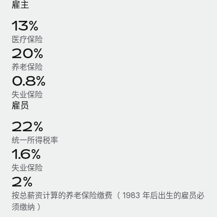
雇主
服务
薪金与人才洞察
Remote Build
即将推出
咨询专家
13%
集成与人工智能自动化咨询
洞察中心
获得全球人力资源与合规方面的专家帮助
医疗保险
获得支持
20%
背景调查
案例研究
养老保险
简化候选人筛选流程
查看全部资源
0.8%
Cultivating a Thriving Remote-First Culture in
Partnership with Remote
合规守望台
失业保险
防范合规风险
博客
At a glance Discover the evolution of TheyDo, a pioneering
雇员
journey management platform that has...
设备管理
22%
Why owned entities are key to maintaining
EOR compliance
在全球范围内配置和跟踪 IT 设备
了解更多
统一所得税率
As the global workforce continues to expand in response
1.6%
实体设立
to the demands of today’s labor market, the...
快速建立合规实体
失业保险
Reverse Tech's strategic partnership with
Remote for contractor management and
2%
了解更多
人员调配与搬迁
payroll
按总薪资计算的养老保险缴费（ 1983 年后出生的雇员必
轻松搬迁员工
Reverse Tech at a glance Health and wellness startup,
须缴纳 ）
What a Workday global payroll implementation
Reverse Tech, partnered with Remote to manage...