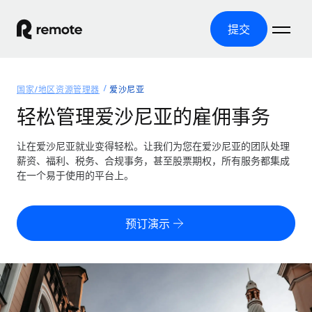
提交
首页
国家/地区资源管理器
爱沙尼亚
产品
轻松管理爱沙尼亚的雇佣事务
解决方案
全球招聘
让在爱沙尼亚就业变得轻松。让我们为您在爱沙尼亚的团队处理
薪资、福利、税务、合规事务，甚至股票期权，所有服务都集成
全球薪资管理
资源
在一个易于使用的平台上。
覆盖全球
轻松运行合规薪资
国家/地区资源管理器
定价
工具与计算器
第三方雇佣托管服务
按国家/地区查找全球雇佣支持
预订演示
零实体成本实现全球扩张
误分类风险计算工具
美国各州浏览器
按国家/地区检查员工误分类风险
第三方合同工托管服务
简化美国各州的招聘
中文（简体）
全球合规聘用合同工
员工成本计算器
Remote 无惧对比
计算任何国家的员工总成本
合同工管理
English
了解我们的竞争优势