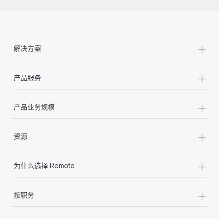
福利
actually looks like
轻松管理员工福利
了解更多
Most teams hear "payroll implementation" and picture a
six-month project with a dedicated team....
+
解决方案
了解更多
+
产品服务
+
产品业务规模
+
资源
+
为什么选择 Remote
+
按职务