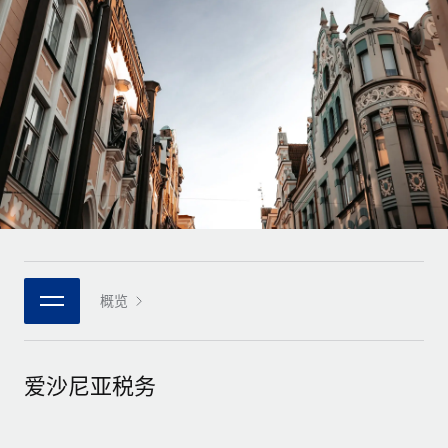
全球合同工入职与管理
合同工薪酬结算计算器
登录
Nederlands
探索全球合同工的结算货币选项与结算速度
PEO
成长阶段
外包复杂雇佣任务
Français
初创企业
通过 REMOTE 学习
为成长型企业量身打造的全球敏捷型人力资源与薪资解决方案
Deutsch
研究与指引
基础设施
中型市场
Remote Embedded
案例研究
通过定制化人力资源解决方案扩展团队
Español
将人力资源无缝融入工作流程
人力资源术语表
企业
Italiano
平台
面向大型企业的全球化人力资源服务
核对表和模板
团队的内置核心人力资源功能
Português (Portugal)
职位描述库
连接
概览
新的
与我们携手合作
日本語
使用我们的 MCP 将任何人工智能工具与 Remote 平台相连
战略技术合作伙伴
网络研讨会
集成
灵活地将全球人力资源嵌入您的平台
한국어
爱沙尼亚税务
活动
借助核心业务工具简化流程
成为合作伙伴
中文（简体）
新闻室
与我们共探合作机遇