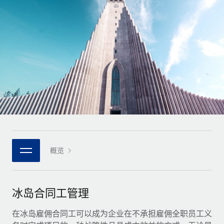
全球合同工入职与管理
合同工薪酬结算计算器
登录
Nederlands
探索全球合同工的结算货币选项与结算速度
PEO
成长阶段
外包复杂雇佣任务
Français
初创企业
通过 REMOTE 学习
为成长型企业量身打造的全球敏捷型人力资源与薪资解决方案
Deutsch
研究与指引
基础设施
中型市场
Remote Embedded
案例研究
通过定制化人力资源解决方案扩展团队
Español
将人力资源无缝融入工作流程
人力资源术语表
企业
Italiano
平台
面向大型企业的全球化人力资源服务
核对表和模板
团队的内置核心人力资源功能
Português (Portugal)
职位描述库
连接
概览
新的
与我们携手合作
日本語
使用我们的 MCP 将任何人工智能工具与 Remote 平台相连
战略技术合作伙伴
网络研讨会
集成
灵活地将全球人力资源嵌入您的平台
한국어
冰岛合同工管理
活动
借助核心业务工具简化流程
成为合作伙伴
中文（简体）
新闻室
在冰岛雇佣合同工可以成为企业在不承担雇佣全职员工义
与我们共探合作机遇