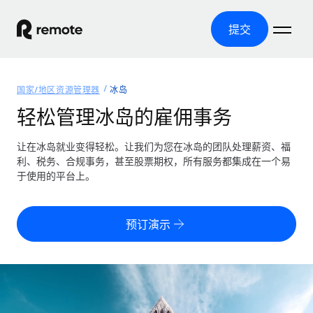
提交
首页
国家/地区资源管理器
冰岛
产品
轻松管理冰岛的雇佣事务
解决方案
全球招聘
让在冰岛就业变得轻松。让我们为您在冰岛的团队处理薪资、福
利、税务、合规事务，甚至股票期权，所有服务都集成在一个易
全球薪资管理
资源
于使用的平台上。
覆盖全球
轻松运行合规薪资
国家/地区资源管理器
定价
工具与计算器
第三方雇佣托管服务
按国家/地区查找全球雇佣支持
预订演示
零实体成本实现全球扩张
误分类风险计算工具
美国各州浏览器
按国家/地区检查员工误分类风险
第三方合同工托管服务
简化美国各州的招聘
中文（简体）
全球合规聘用合同工
员工成本计算器
Remote 无惧对比
计算任何国家的员工总成本
合同工管理
English
了解我们的竞争优势