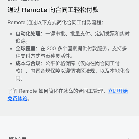
福利
actually looks like
通过 Remote 向合同工轻松付款
轻松管理员工福利
了解更多
Most teams hear "payroll implementation" and picture a
six-month project with a dedicated team....
Remote 通过以下方式简化合同工付款流程：
了解更多
自动化处理
：一键审批、批量支付、定期发票和实时
追踪。
全球覆盖
：在 200 多个国家提供付款服务，支持多
种支付方式与币种灵活性。
成本与合规
：公平价格保障（仅向在岗合同工付
款）、内置合规保障以遵循地区法规，以及本地化合
同。
了解 Remote 如何简化在冰岛的合同工管理，
立即开始
免费体验
。