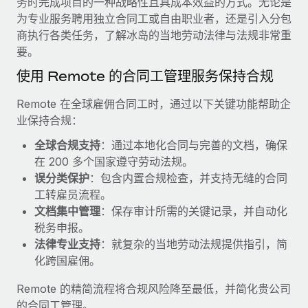
务时完成项目的一种战略性且具成本效益的方式。无论是
服务
薪金与人才洞察
Remote Build
即将推出
为专业服务聘用独立合同工或自由职业者，还是引入分包
咨询专家
集成与人工智能自动化咨询
商执行各类任务，了解冰岛的当地劳动法律与法规非常重
洞察中心
获得全球人力资源与合规方面的专家帮助
要。
获得支持
使用 Remote 的合同工管理服务保持合规
背景调查
案例研究
简化候选人筛选流程
查看全部资源
Remote 在全球雇佣合同工时，通过以下关键功能帮助企
Cultivating a Thriving Remote-First Culture in
业保持合规：
Partnership with Remote
合规守望台
防范合规风险
博客
全球合规支持
：通过本地化合同与完善的文档，确保
At a glance Discover the evolution of TheyDo, a pioneering
在 200 多个国家遵守劳动法规。
journey management platform that has...
设备管理
Why owned entities are key to maintaining
误分类保护
：包含内置合规检查，并支持无缝的合同
EOR compliance
在全球范围内配置和跟踪 IT 设备
了解更多
工转雇员流程。
文档集中管理
：保存审计所需的关键记录，并自动化
As the global workforce continues to expand in response
实体设立
税务申报。
to the demands of today’s labor market, the...
快速建立合规实体
Reverse Tech's strategic partnership with
法律专业支持
：就复杂的当地劳动法规提供指引，简
Remote for contractor management and
了解更多
化跨国雇佣。
人员调配与搬迁
payroll
轻松搬迁员工
Reverse Tech at a glance Health and wellness startup,
Remote 的精简流程将合规风险降至最低，并简化贵公司
What a Workday global payroll implementation
Reverse Tech, partnered with Remote to manage...
的合同工管理。