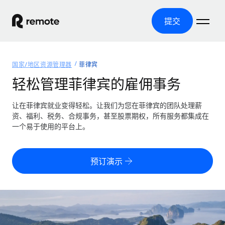
提交
首页
国家/地区资源管理器
菲律宾
产品
轻松管理菲律宾的雇佣事务
解决方案
全球招聘
让在菲律宾就业变得轻松。让我们为您在菲律宾的团队处理薪
资、福利、税务、合规事务，甚至股票期权，所有服务都集成在
全球薪资管理
资源
一个易于使用的平台上。
覆盖全球
轻松运行合规薪资
国家/地区资源管理器
定价
工具与计算器
第三方雇佣托管服务
按国家/地区查找全球雇佣支持
预订演示
零实体成本实现全球扩张
误分类风险计算工具
美国各州浏览器
按国家/地区检查员工误分类风险
第三方合同工托管服务
简化美国各州的招聘
中文（简体）
全球合规聘用合同工
员工成本计算器
Remote 无惧对比
计算任何国家的员工总成本
合同工管理
English
了解我们的竞争优势