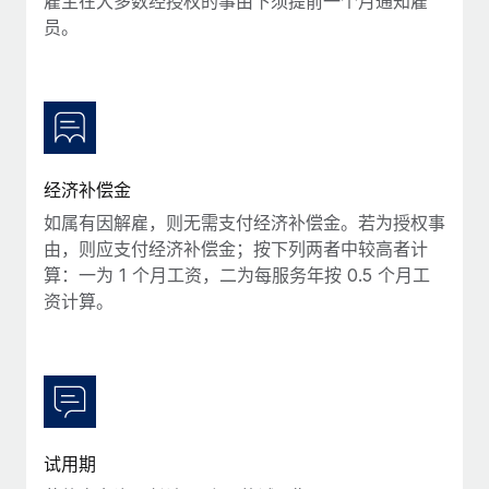
雇主在大多数经授权的事由下须提前一个月通知雇
福利
actually looks like
员。
轻松管理员工福利
Most teams hear "payroll implementation" and picture a
six-month project with a dedicated team....
了解更多
经济补偿金
如属有因解雇，则无需支付经济补偿金。若为授权事
由，则应支付经济补偿金；按下列两者中较高者计
算：一为 1 个月工资，二为每服务年按 0.5 个月工
资计算。
试用期