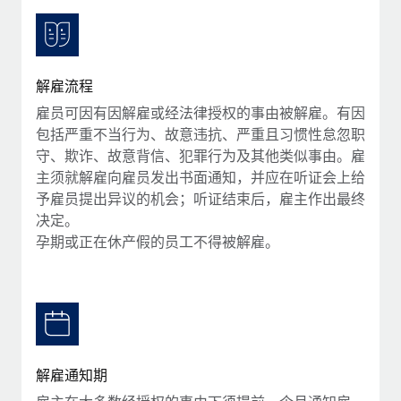
服务
薪金与人才洞察
Remote Build
即将推出
咨询专家
集成与人工智能自动化咨询
洞察中心
获得全球人力资源与合规方面的专家帮助
解雇流程
获得支持
背景调查
案例研究
雇员可因有因解雇或经法律授权的事由被解雇。有因
简化候选人筛选流程
查看全部资源
包括严重不当行为、故意违抗、严重且习惯性怠忽职
守、欺诈、故意背信、犯罪行为及其他类似事由。雇
合规守望台
主须就解雇向雇员发出书面通知，并应在听证会上给
防范合规风险
博客
予雇员提出异议的机会；听证结束后，雇主作出最终
决定。
设备管理
Why owned entities are key to maintaining
孕期或正在休产假的员工不得被解雇。
EOR compliance
在全球范围内配置和跟踪 IT 设备
As the global workforce continues to expand in response
实体设立
to the demands of today’s labor market, the...
快速建立合规实体
了解更多
人员调配与搬迁
轻松搬迁员工
解雇通知期
What a Workday global payroll implementation