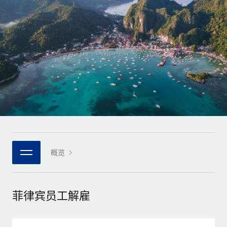
全球合同工入职与管理
合同工薪酬结算计算器
登录
Nederlands
探索全球合同工的结算货币选项与结算速度
PEO
成长阶段
外包复杂雇佣任务
Français
初创企业
通过 REMOTE 学习
为成长型企业量身打造的全球敏捷型人力资源与薪资解决方案
Deutsch
研究与指引
基础设施
中型市场
Remote Embedded
案例研究
通过定制化人力资源解决方案扩展团队
Español
将人力资源无缝融入工作流程
人力资源术语表
企业
Italiano
平台
面向大型企业的全球化人力资源服务
核对表和模板
团队的内置核心人力资源功能
Português (Portugal)
职位描述库
连接
概览
新的
与我们携手合作
日本語
使用我们的 MCP 将任何人工智能工具与 Remote 平台相连
战略技术合作伙伴
网络研讨会
集成
灵活地将全球人力资源嵌入您的平台
한국어
菲律宾员工解雇
活动
借助核心业务工具简化流程
成为合作伙伴
中文（简体）
新闻室
与我们共探合作机遇