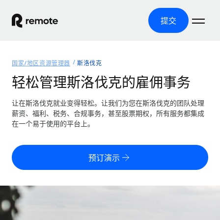
提交
首页
国家/地区资源管理器
斯洛伐克
产品
轻松管理斯洛伐克的雇佣事务
解决方案
全球招聘
让在斯洛伐克就业变得轻松。让我们为您在斯洛伐克的团队处理
薪资、福利、税务、合规事务，甚至股票期权，所有服务都集成
全球薪资管理
资源
在一个易于使用的平台上。
覆盖全球
轻松运行合规薪资
国家/地区资源管理器
定价
工具与计算器
第三方雇佣托管服务
按国家/地区查找全球雇佣支持
预订演示
零实体成本实现全球扩张
误分类风险计算工具
美国各州浏览器
按国家/地区检查员工误分类风险
第三方合同工托管服务
简化美国各州的招聘
中文（简体）
全球合规聘用合同工
员工成本计算器
Remote 无惧对比
计算任何国家的员工总成本
合同工管理
English
了解我们的竞争优势