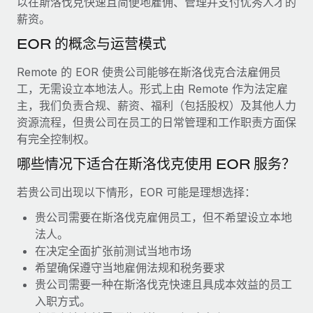
以在斯洛伐克快速且简便地雇佣、管理并支付优秀人才的
服务
薪金与人才洞察
Remote Build
即将推出
薪资。
咨询专家
集成与人工智能自动化咨询
洞察中心
EOR 的概念与运营模式
获得全球人力资源与合规方面的专家帮助
获得支持
Remote 的 EOR 使贵公司能够在斯洛伐克合法雇佣员
背景调查
案例研究
工，无需设立本地法人。形式上由 Remote 作为法定雇
简化候选人筛选流程
查看全部资源
主，我们负责合规、薪资、福利（包括股权）及其他人力
资源流程，但贵公司在员工的日常管理和工作职责方面保
合规守望台
有完全控制权。
防范合规风险
博客
哪些情况下适合在斯洛伐克使用 EOR 服务？
设备管理
Why owned entities are key to maintaining
EOR compliance
在全球范围内配置和跟踪 IT 设备
若贵公司出现以下情形，EOR 可能是理想选择：
As the global workforce continues to expand in response
贵公司需要在斯洛伐克雇佣员工，但不希望设立本地
实体设立
to the demands of today’s labor market, the...
法人。
快速建立合规实体
在决定全面扩张前测试当地市场
了解更多
希望确保遵守当地雇佣法规和税务要求
人员调配与搬迁
贵公司需要一种在斯洛伐克快速且具成本效益的员工
轻松搬迁员工
入职方式。
What a Workday global payroll implementation