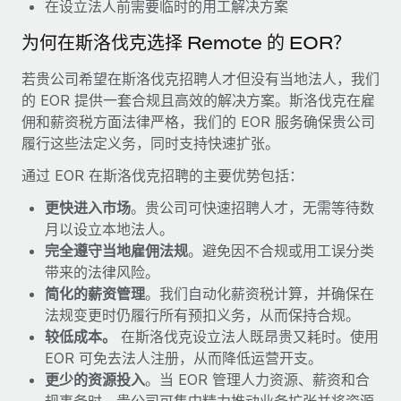
福利
在设立法人前需要临时的用工解决方案
actually looks like
轻松管理员工福利
为何在斯洛伐克选择 Remote 的 EOR？
Most teams hear "payroll implementation" and picture a
six-month project with a dedicated team....
若贵公司希望在斯洛伐克招聘人才但没有当地法人，我们
了解更多
的 EOR 提供一套合规且高效的解决方案。斯洛伐克在雇
佣和薪资税方面法律严格，我们的 EOR 服务确保贵公司
履行这些法定义务，同时支持快速扩张。
通过 EOR 在斯洛伐克招聘的主要优势包括：
更快进入市场
。贵公司可快速招聘人才，无需等待数
月以设立本地法人。
完全遵守当地雇佣法规
。避免因不合规或用工误分类
带来的法律风险。
简化的薪资管理
。我们自动化薪资税计算，并确保在
法规变更时仍履行所有预扣义务，从而保持合规。
较低成本。
在斯洛伐克设立法人既昂贵又耗时。使用
EOR 可免去法人注册，从而降低运营开支。
更少的资源投入
。当 EOR 管理人力资源、薪资和合
规事务时，贵公司可集中精力推动业务扩张并将资源