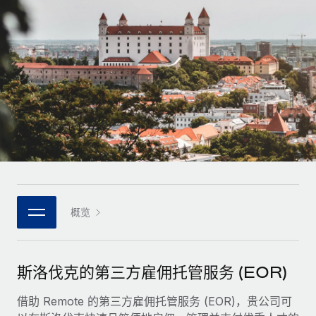
全球合同工入职与管理
合同工薪酬结算计算器
登录
Nederlands
探索全球合同工的结算货币选项与结算速度
PEO
成长阶段
外包复杂雇佣任务
Français
初创企业
通过 REMOTE 学习
为成长型企业量身打造的全球敏捷型人力资源与薪资解决方案
Deutsch
研究与指引
基础设施
中型市场
Remote Embedded
案例研究
通过定制化人力资源解决方案扩展团队
Español
将人力资源无缝融入工作流程
人力资源术语表
企业
Italiano
平台
面向大型企业的全球化人力资源服务
核对表和模板
团队的内置核心人力资源功能
Português (Portugal)
职位描述库
连接
概览
新的
与我们携手合作
日本語
使用我们的 MCP 将任何人工智能工具与 Remote 平台相连
战略技术合作伙伴
网络研讨会
集成
灵活地将全球人力资源嵌入您的平台
한국어
斯洛伐克的第三方雇佣托管服务 (EOR)
活动
借助核心业务工具简化流程
成为合作伙伴
中文（简体）
新闻室
借助 Remote 的第三方雇佣托管服务 (EOR)，贵公司可
与我们共探合作机遇