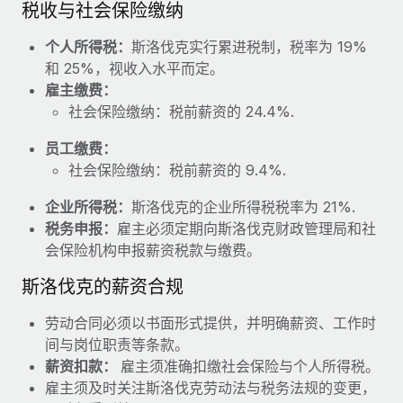
福利
税收与社会保险缴纳
actually looks like
轻松管理员工福利
Most teams hear "payroll implementation" and picture a
个人所得税：
斯洛伐克实行累进税制，税率为 19%
six-month project with a dedicated team....
和 25%，视收入水平而定。
雇主缴费：
了解更多
社会保险缴纳：税前薪资的 24.4%.
员工缴费：
社会保险缴纳：税前薪资的 9.4%.
企业所得税：
斯洛伐克的企业所得税税率为 21%.
税务申报：
雇主必须定期向斯洛伐克财政管理局和社
会保险机构申报薪资税款与缴费。
斯洛伐克的薪资合规
劳动合同必须以书面形式提供，并明确薪资、工作时
间与岗位职责等条款。
薪资扣款：
雇主须准确扣缴社会保险与个人所得税。
雇主须及时关注斯洛伐克劳动法与税务法规的变更，