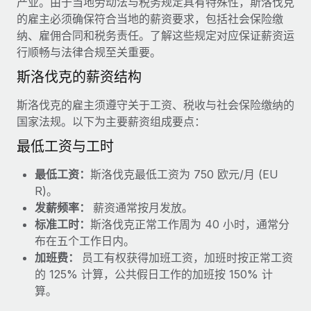
产业。由于当地劳动法与税务规定具有特殊性，斯洛伐克
服务
薪金与人才洞察
Remote Build
即将推出
的雇主必须确保符合当地的薪资要求，包括社会保险缴
咨询专家
集成与人工智能自动化咨询
纳、雇佣合同和税务责任。了解这些规定对应保证薪资运
洞察中心
获得全球人力资源与合规方面的专家帮助
行顺畅与法律合规至关重要。
获得支持
斯洛伐克的薪资结构
背景调查
案例研究
简化候选人筛选流程
查看全部资源
斯洛伐克的雇主须遵守关于工资、税收与社会保险缴纳的
国家法规。以下为主要薪资组成要点：
合规守望台
防范合规风险
最低工资与工时
博客
设备管理
最低工资：
斯洛伐克最低工资为 750 欧元/月 (EU
Why owned entities are key to maintaining
EOR compliance
在全球范围内配置和跟踪 IT 设备
R)。
发薪频率：
薪资通常按月发放。
As the global workforce continues to expand in response
实体设立
标准工时：
斯洛伐克正常工作周为 40 小时，通常分
to the demands of today’s labor market, the...
快速建立合规实体
布在五个工作日内。
了解更多
加班费：
员工有权获得加班工资，加班时按正常工资
人员调配与搬迁
的 125% 计算，公共假日工作的加班按 150% 计
轻松搬迁员工
算。
What a Workday global payroll implementation