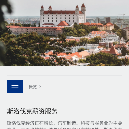
全球合同工入职与管理
合同工薪酬结算计算器
登录
Nederlands
探索全球合同工的结算货币选项与结算速度
PEO
成长阶段
外包复杂雇佣任务
Français
初创企业
通过 REMOTE 学习
为成长型企业量身打造的全球敏捷型人力资源与薪资解决方案
Deutsch
研究与指引
基础设施
中型市场
Remote Embedded
案例研究
通过定制化人力资源解决方案扩展团队
Español
将人力资源无缝融入工作流程
人力资源术语表
企业
Italiano
平台
面向大型企业的全球化人力资源服务
核对表和模板
团队的内置核心人力资源功能
Português (Portugal)
职位描述库
连接
概览
新的
与我们携手合作
日本語
使用我们的 MCP 将任何人工智能工具与 Remote 平台相连
战略技术合作伙伴
网络研讨会
集成
灵活地将全球人力资源嵌入您的平台
한국어
斯洛伐克薪资服务
活动
借助核心业务工具简化流程
成为合作伙伴
中文（简体）
新闻室
斯洛伐克经济正在增长，汽车制造、科技与服务业为主要
与我们共探合作机遇