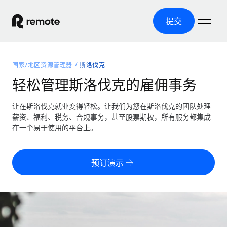
提交
首页
国家/地区资源管理器
斯洛伐克
产品
轻松管理斯洛伐克的雇佣事务
解决方案
全球招聘
让在斯洛伐克就业变得轻松。让我们为您在斯洛伐克的团队处理
薪资、福利、税务、合规事务，甚至股票期权，所有服务都集成
全球薪资管理
资源
在一个易于使用的平台上。
覆盖全球
轻松运行合规薪资
国家/地区资源管理器
定价
工具与计算器
第三方雇佣托管服务
按国家/地区查找全球雇佣支持
预订演示
零实体成本实现全球扩张
误分类风险计算工具
美国各州浏览器
按国家/地区检查员工误分类风险
第三方合同工托管服务
简化美国各州的招聘
中文（简体）
全球合规聘用合同工
员工成本计算器
Remote 无惧对比
计算任何国家的员工总成本
合同工管理
English
了解我们的竞争优势