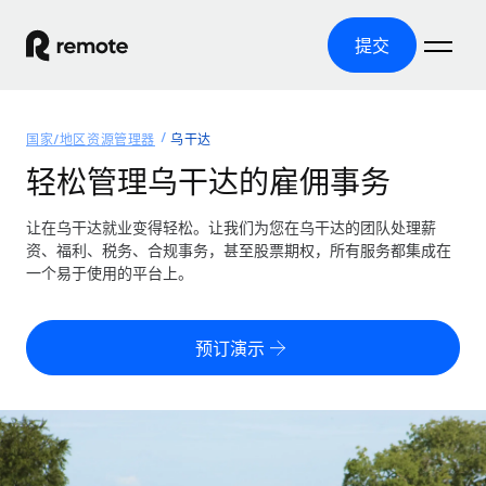
提交
首页
国家/地区资源管理器
乌干达
产品
轻松管理乌干达的雇佣事务
解决方案
全球招聘
让在乌干达就业变得轻松。让我们为您在乌干达的团队处理薪
资、福利、税务、合规事务，甚至股票期权，所有服务都集成在
全球薪资管理
资源
一个易于使用的平台上。
覆盖全球
轻松运行合规薪资
国家/地区资源管理器
定价
工具与计算器
第三方雇佣托管服务
按国家/地区查找全球雇佣支持
预订演示
零实体成本实现全球扩张
误分类风险计算工具
美国各州浏览器
按国家/地区检查员工误分类风险
第三方合同工托管服务
简化美国各州的招聘
中文（简体）
全球合规聘用合同工
员工成本计算器
Remote 无惧对比
计算任何国家的员工总成本
合同工管理
English
了解我们的竞争优势