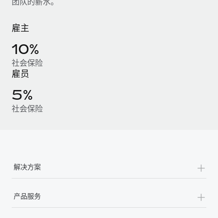
团队的薪水。
服务
薪金与人才洞察
Remote Build
即将推出
咨询专家
集成与人工智能自动化咨询
雇主
洞察中心
获得全球人力资源与合规方面的专家帮助
10%
获得支持
背景调查
案例研究
社会保险
简化候选人筛选流程
查看全部资源
雇员
Cultivating a Thriving Remote-First Culture in
Partnership with Remote
合规守望台
5%
防范合规风险
博客
At a glance Discover the evolution of TheyDo, a pioneering
社会保险
journey management platform that has...
设备管理
Why owned entities are key to maintaining
EOR compliance
在全球范围内配置和跟踪 IT 设备
了解更多
As the global workforce continues to expand in response
实体设立
to the demands of today’s labor market, the...
+
快速建立合规实体
解决方案
Reverse Tech's strategic partnership with
Remote for contractor management and
了解更多
人员调配与搬迁
payroll
+
产品服务
轻松搬迁员工
Reverse Tech at a glance Health and wellness startup,
What a Workday global payroll implementation
Reverse Tech, partnered with Remote to manage...