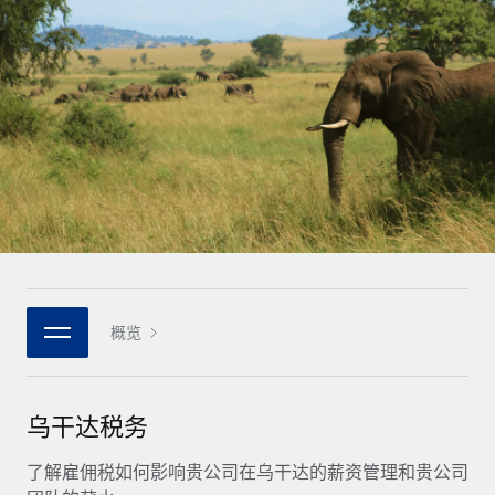
全球合同工入职与管理
合同工薪酬结算计算器
登录
Nederlands
探索全球合同工的结算货币选项与结算速度
PEO
成长阶段
外包复杂雇佣任务
Français
初创企业
通过 REMOTE 学习
为成长型企业量身打造的全球敏捷型人力资源与薪资解决方案
Deutsch
研究与指引
基础设施
中型市场
Remote Embedded
案例研究
通过定制化人力资源解决方案扩展团队
Español
将人力资源无缝融入工作流程
人力资源术语表
企业
Italiano
平台
面向大型企业的全球化人力资源服务
核对表和模板
团队的内置核心人力资源功能
Português (Portugal)
职位描述库
连接
概览
新的
与我们携手合作
日本語
使用我们的 MCP 将任何人工智能工具与 Remote 平台相连
战略技术合作伙伴
网络研讨会
集成
灵活地将全球人力资源嵌入您的平台
한국어
乌干达税务
活动
借助核心业务工具简化流程
成为合作伙伴
中文（简体）
新闻室
了解雇佣税如何影响贵公司在乌干达的薪资管理和贵公司
与我们共探合作机遇