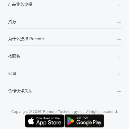
+
福利
actually looks like
产品业务规模
轻松管理员工福利
了解更多
Most teams hear "payroll implementation" and picture a
+
six-month project with a dedicated team....
资源
了解更多
+
为什么选择 Remote
+
按职务
+
公司
+
合作伙伴关系
Copyright © 2026. Remote Technology, Inc. All rights reserved.