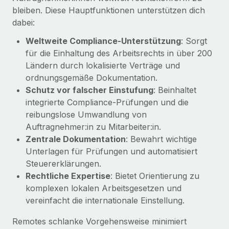
Management und Payroll
Niederlassungen
bleiben. Diese Hauptfunktionen unterstützen dich
Den Blog erkunden
Reverse Tech auf einen Blick Das Gesundheits- und
dabei:
Mobilität und Relocation
Wellness-Startup Reverse Tech hat das globale...
Weltweite Compliance-Unterstützung
: Sorgt
Mühelose Relocation von Mitarbeiter:innen
BLOG
für die Einhaltung des Arbeitsrechts in über 200
Mehr erfahren
Benefits
Ländern durch lokalisierte Verträge und
Neues zu Remote-Produkten: Integration mit
Mühelose Verwaltung von Benefits
ordnungsgemäße Dokumentation.
Gusto und Zero und Contractor Management
Schutz vor falscher Einstufung
: Beinhaltet
Plus
integrierte Compliance‑Prüfungen und die
Auch im neuen Jahr wollen wir bei Remote Unternehmen
reibungslose Umwandlung von
aller Größen dabei unterstützen, die beste...
Auftragnehmer:in zu Mitarbeiter:in.
Zentrale Dokumentation
: Bewahrt wichtige
Mehr erfahren
Unterlagen für Prüfungen und automatisiert
Steuererklärungen.
Rechtliche Expertise
: Bietet Orientierung zu
Wie Phiture 55 Mitarbeiter:innen in 19 Ländern
mit Remote verwaltet
komplexen lokalen Arbeitsgesetzen und
vereinfacht die internationale Einstellung.
Phiture ist der unumstrittene Marktführer im Bereich der
Wachstumsberatung für mobile Apps. Das...
Remotes schlanke Vorgehensweise minimiert