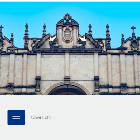
Globales Onboarding und Verwalten von
Gesamtbeschäftigungskosten
Anmelden
Freelancer:innen
Nederlands
WACHSTUMSPHASE
Honorarzahlungen berechnen
PEO
Français
Informationen zu möglichen Währungen und
Startups
Auslagern von komplexen HR-Aufgaben
Abwicklungsfristen für globale Freelancer:innen
Agile HR- und Payroll-Lösungen für wachsende
Deutsch
Unternehmen
INFRASTRUKTUR
LERNEN MIT REMOTE
Mittelstand
Español
Remote Embedded
Maßgeschneiderte HR-Lösungen, um Teams zu
Forschung und Leitfäden
Nahtlose Integration der HR in bestehende Abläufe
vergrößern
Italiano
Fallstudien
Plattform
Enterprise
Português (Portugal)
Integrierte HR-Kernfunktionen für dein Team
HR-Glossar
Globale HR für Konzerne und Großunternehmen
Verknüpfen
Neu
日本語
Checklisten und Vorlagen
Verknüpfung beliebiger KI-Tools mit Remote über unser
PARTNER WERDEN
Bibliothek für Stellenbeschreibungen
한국어
MCP
Übersicht
Strategische Technologiepartner
Webinare
Integrationen
Flexible Einbettung von Global-HR-Funktionen in deine
中文（简体）
Plattform
Prozessoptimierung mit unverzichtbaren Business-