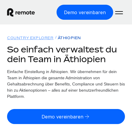
Demo vereinbaren
Startseite
COUNTRY EXPLORER
ÄTHIOPIEN
Produkte
So einfach verwaltest du
dein Team in Äthiopien
Lösungen
WELTWEITE BESCHÄFTIGUNG
Globale Payroll
Einfache Einstellung in Äthiopien. Wir übernehmen für dein
Ressourcen
WELTWEITE ABDECKUNG
Einfache, rechtssicher Payroll
Team in Äthiopien die gesamte Administration von
Country Explorer
Gehaltsabrechnung über Benefits, Compliance und Steuern bis
Preise
TOOLS UND RECHNER
Employer of Record
hin zu Aktienoptionen – alles auf einer benutzerfreundlichen
Länderspezifische Unterstützung bei der Einstellung
Weltweites Wachstum ohne Kosten für Niederlassungen
Plattform.
Scheinselbstständigkeitsrisiko berechnen
Explorer für US-Bundesstaaten
Länderspezifische Einschätzung des
Contractor of Record
Einfache Einstellung in allen US-Bundesstaaten
Scheinselbstständigkeitsrisikos
English (United States)
Rechtssichere, weltweite Arbeit mit Freelancer:innen
Demo vereinbaren
Remote im Vergleich
Personalkostenrechner
Contractor Management
English
Vergleiche mit unseren Mitbewerbern
Länderspezifische Berechnung der