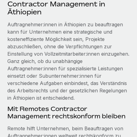
Events
Contractor Management in
Tools
Partner werden
Äthiopien
Newsroom
Entdecke die Möglichkeiten einer Partnerschaft
Auftragnehmer:innen in Äthiopien zu beauftragen
DIENSTLEISTUNGEN
Informationen zu Gehältern und Qualifikationen
Remote Build
Demnächst verfügbar
kann für Unternehmen eine strategische und
Frag unsere Expert:innen
Beratung zu Integrationen und KI-Automatisierung
kosteneffiziente Möglichkeit sein, Projekte
Insights Center
Hilfe von Expert:innen für globale HR & Compliance
abzuschließen, ohne die Verpflichtungen zur
Hol dir Unterstützung
Einstellung von Vollzeitmitarbeiter:innen einzugehen.
Background-Checks
FALLSTUDIEN
Ganz gleich, ob du unabhängige
Einfacheres Bewerber:innen-Screening
Alle Ressourcen anzeigen
Auftragnehmer:innen für spezialisierte Leistungen
So hat der KI-Vorreiter Weaviate sein Team mit
einsetzt oder Subunternehmer:innen für
Remote um 120 % vergrößert
Compliance Watchtower
verschiedene Aufgaben einbindest, das Verständnis
Lückenlose Compliance
BLOG
Weaviate auf einen Blick Weaviate entwickelt KI-basierte
des Arbeitsrechts und der gesetzlichen Regelungen
Open-Source-Infrastrukturen. Das...
Globale Payroll
in Äthiopien ist entscheidend.
Geräteverwaltung
Globale Bereitstellung und Verfolgung von IT-
Mehr erfahren
EOR und PEO
Mit Remotes Contractor
Geräten
Management rechtskonform bleiben
Contractor Management
Gründung von Niederlassungen
Strategische Partnerschaft zwischen
Remote hilft Unternehmen, beim Beauftragen von
Steuern
Schnelle, rechtssichere Gründung von
Reverse Tech und Remote für Contractor
Auftragnehmer:innen weltweit rechtskonform zu