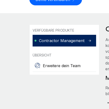
VERFÜGBARE PRODUKTE
A
Contractor Management
ko
v
ÜBERSICHT
s
d
Erweitere dein Team
e
M
R
bl