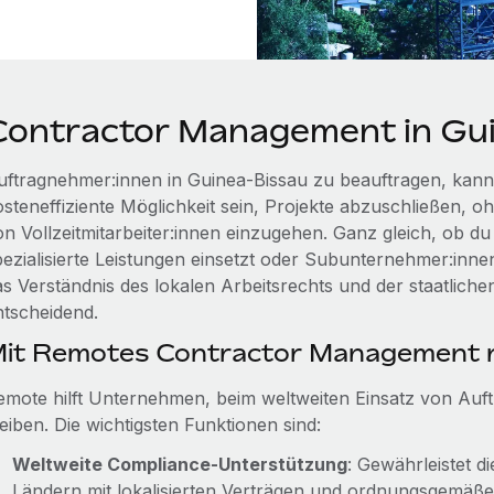
Contractor Management in Gu
uftragnehmer:innen in Guinea-Bissau zu beauftragen, kann
steneffiziente Möglichkeit sein, Projekte abzuschließen, oh
on Vollzeitmitarbeiter:innen einzugehen. Ganz gleich, ob 
pezialisierte Leistungen einsetzt oder Subunternehmer:innen
as Verständnis des lokalen Arbeitsrechts und der staatlich
ntscheidend.
it Remotes Contractor Management r
emote hilft Unternehmen, beim weltweiten Einsatz von Au
eiben. Die wichtigsten Funktionen sind:
Weltweite Compliance-Unterstützung
: Gewährleistet d
Ländern mit lokalisierten Verträgen und ordnungsgemäß