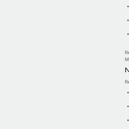
R
M
N
R