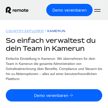
Demo vereinbaren
Startseite
COUNTRY EXPLORER
KAMERUN
Produkte
So einfach verwaltest du
dein Team in Kamerun
Lösungen
WELTWEITE BESCHÄFTIGUNG
Globale Payroll
Einfache Einstellung in Kamerun. Wir übernehmen für dein
Ressourcen
WELTWEITE ABDECKUNG
Einfache, rechtssicher Payroll
Team in Kamerun die gesamte Administration von
Country Explorer
Gehaltsabrechnung über Benefits, Compliance und Steuern bis
Preise
TOOLS UND RECHNER
Employer of Record
hin zu Aktienoptionen – alles auf einer benutzerfreundlichen
Länderspezifische Unterstützung bei der Einstellung
Weltweites Wachstum ohne Kosten für Niederlassungen
Plattform.
Scheinselbstständigkeitsrisiko berechnen
Explorer für US-Bundesstaaten
Länderspezifische Einschätzung des
Contractor of Record
Einfache Einstellung in allen US-Bundesstaaten
Scheinselbstständigkeitsrisikos
English (United States)
Rechtssichere, weltweite Arbeit mit Freelancer:innen
Demo vereinbaren
Remote im Vergleich
Personalkostenrechner
Contractor Management
English
Vergleiche mit unseren Mitbewerbern
Länderspezifische Berechnung der