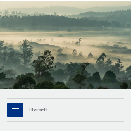
Globales Onboarding und Verwalten von
Gesamtbeschäftigungskosten
Anmelden
Freelancer:innen
Nederlands
WACHSTUMSPHASE
Honorarzahlungen berechnen
PEO
Français
Informationen zu möglichen Währungen und
Startups
Auslagern von komplexen HR-Aufgaben
Abwicklungsfristen für globale Freelancer:innen
Agile HR- und Payroll-Lösungen für wachsende
Deutsch
Unternehmen
INFRASTRUKTUR
LERNEN MIT REMOTE
Mittelstand
Español
Remote Embedded
Maßgeschneiderte HR-Lösungen, um Teams zu
Forschung und Leitfäden
Nahtlose Integration der HR in bestehende Abläufe
vergrößern
Italiano
Fallstudien
Plattform
Enterprise
Português (Portugal)
Integrierte HR-Kernfunktionen für dein Team
HR-Glossar
Globale HR für Konzerne und Großunternehmen
Verknüpfen
Neu
日本語
Checklisten und Vorlagen
Verknüpfung beliebiger KI-Tools mit Remote über unser
PARTNER WERDEN
Bibliothek für Stellenbeschreibungen
한국어
MCP
Übersicht
Strategische Technologiepartner
Webinare
Integrationen
Flexible Einbettung von Global-HR-Funktionen in deine
中文（简体）
Plattform
Prozessoptimierung mit unverzichtbaren Business-