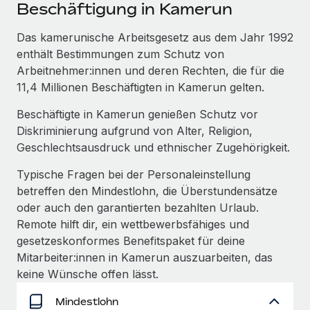
Events
Beschäftigung in Kamerun
Tools
Partner werden
Newsroom
Das kamerunische Arbeitsgesetz aus dem Jahr 1992
Entdecke die Möglichkeiten einer Partnerschaft
enthält Bestimmungen zum Schutz von
DIENSTLEISTUNGEN
Informationen zu Gehältern und Qualifikationen
Remote Build
Demnächst verfügbar
Arbeitnehmer:innen und deren Rechten, die für die
Frag unsere Expert:innen
Beratung zu Integrationen und KI-Automatisierung
11,4 Millionen Beschäftigten in Kamerun gelten.
Insights Center
Hilfe von Expert:innen für globale HR & Compliance
Beschäftigte in Kamerun genießen Schutz vor
Hol dir Unterstützung
Background-Checks
FALLSTUDIEN
Diskriminierung aufgrund von Alter, Religion,
Einfacheres Bewerber:innen-Screening
Geschlechtsausdruck und ethnischer Zugehörigkeit.
Alle Ressourcen anzeigen
So hat der KI-Vorreiter Weaviate sein Team mit
Typische Fragen bei der Personaleinstellung
Remote um 120 % vergrößert
Compliance Watchtower
betreffen den Mindestlohn, die Überstundensätze
Lückenlose Compliance
BLOG
Weaviate auf einen Blick Weaviate entwickelt KI-basierte
oder auch den garantierten bezahlten Urlaub.
Open-Source-Infrastrukturen. Das...
Globale Payroll
Geräteverwaltung
Remote hilft dir, ein wettbewerbsfähiges und
Globale Bereitstellung und Verfolgung von IT-
gesetzeskonformes Benefitspaket für deine
Mehr erfahren
EOR und PEO
Geräten
Mitarbeiter:innen in Kamerun auszuarbeiten, das
Contractor Management
keine Wünsche offen lässt.
Gründung von Niederlassungen
Strategische Partnerschaft zwischen
Steuern
Mindestlohn
Schnelle, rechtssichere Gründung von
Reverse Tech und Remote für Contractor