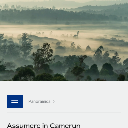
SERVICES
Partner tecnologici strategici
Français
Chiedi a un esperto
Integra l'HR globale nella tua piattaforma in modo
Affidati agli esperti per la gestione HR e la
flessibile
Deutsch
compliance globale
Español
CASE STUDIES
Italiano
Português (Portugal)
日本語
한국어
Panoramica
中文（简体）
Assumere in Camerun