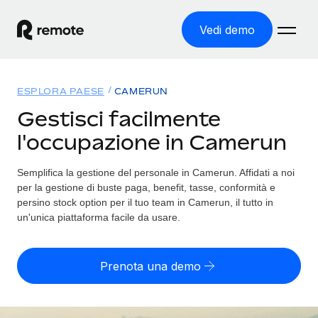
Vedi demo
Home
ESPLORA PAESE
CAMERUN
Prodotti
Gestisci facilmente
l'occupazione in Camerun
Soluzioni
ASSUMI NEL MONDO
Global Payroll
Semplifica la gestione del personale in Camerun. Affidati a noi
Tariffe
COPERTURA GLOBALE
Gestisci il payroll a norma, in tutta semplicità
per la gestione di buste paga, benefit, tasse, conformità e
Ricerca paesi
persino stock option per il tuo team in Camerun, il tutto in
Employer of Record
un'unica piattaforma facile da usare.
Trova i servizi di supporto all’impiego per ogni Paese
Espanditi con zero costi di entità locale
Italiano
Confronta Remote
Contractor Management
Prenota una demo
Scopri come ci confrontiamo con gli altri
English
Recluta e gestisci collaboratori a livello globale
Login
Nederlands
DIVENTA NOSTRO PARTNER