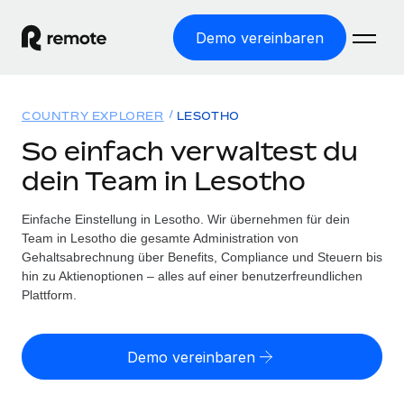
Demo vereinbaren
Startseite
COUNTRY EXPLORER
LESOTHO
Produkte
So einfach verwaltest du
dein Team in Lesotho
Lösungen
WELTWEITE BESCHÄFTIGUNG
Globale Payroll
Einfache Einstellung in Lesotho. Wir übernehmen für dein
Ressourcen
WELTWEITE ABDECKUNG
Einfache, rechtssicher Payroll
Team in Lesotho die gesamte Administration von
Country Explorer
Gehaltsabrechnung über Benefits, Compliance und Steuern bis
Preise
TOOLS UND RECHNER
Employer of Record
hin zu Aktienoptionen – alles auf einer benutzerfreundlichen
Länderspezifische Unterstützung bei der Einstellung
Weltweites Wachstum ohne Kosten für Niederlassungen
Plattform.
Scheinselbstständigkeitsrisiko berechnen
Explorer für US-Bundesstaaten
Länderspezifische Einschätzung des
Contractor of Record
Einfache Einstellung in allen US-Bundesstaaten
Scheinselbstständigkeitsrisikos
English (United States)
Rechtssichere, weltweite Arbeit mit Freelancer:innen
Demo vereinbaren
Remote im Vergleich
Personalkostenrechner
Contractor Management
English
Vergleiche mit unseren Mitbewerbern
Länderspezifische Berechnung der