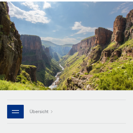
Globales Onboarding und Verwalten von
Gesamtbeschäftigungskosten
Anmelden
Freelancer:innen
Nederlands
WACHSTUMSPHASE
Honorarzahlungen berechnen
PEO
Français
Informationen zu möglichen Währungen und
Startups
Auslagern von komplexen HR-Aufgaben
Abwicklungsfristen für globale Freelancer:innen
Agile HR- und Payroll-Lösungen für wachsende
Deutsch
Unternehmen
INFRASTRUKTUR
LERNEN MIT REMOTE
Mittelstand
Español
Remote Embedded
Maßgeschneiderte HR-Lösungen, um Teams zu
Forschung und Leitfäden
Nahtlose Integration der HR in bestehende Abläufe
vergrößern
Italiano
Fallstudien
Plattform
Enterprise
Português (Portugal)
Integrierte HR-Kernfunktionen für dein Team
HR-Glossar
Globale HR für Konzerne und Großunternehmen
Verknüpfen
Neu
日本語
Checklisten und Vorlagen
Verknüpfung beliebiger KI-Tools mit Remote über unser
PARTNER WERDEN
Bibliothek für Stellenbeschreibungen
한국어
MCP
Übersicht
Strategische Technologiepartner
Webinare
Integrationen
Flexible Einbettung von Global-HR-Funktionen in deine
中文（简体）
Plattform
Prozessoptimierung mit unverzichtbaren Business-