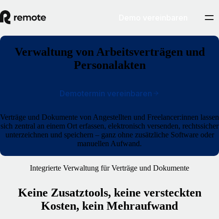
Demo vereinbaren
Verwaltung von Arbeitsverträgen und
Personalakten
Demotermin vereinbaren
Verträge und Dokumente von Angestellten und Freelancer:innen lassen
sich zentral an einem Ort erfassen, elektronisch versenden, rechtssicher
unterzeichnen und speichern – ganz ohne zusätzliche Software oder
manuellen Aufwand
.
Integrierte Verwaltung für Verträge und Dokumente
Keine Zusatztools, keine versteckten
Kosten, kein Mehraufwand