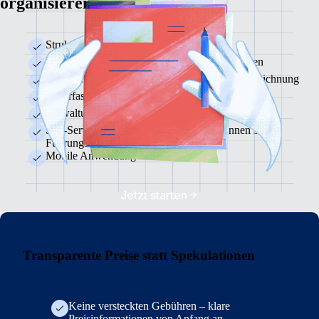
organisieren
Strukturiertes On- und Offboarding
Personenprofile und deren Unterlagen verwalten
Vorlagen für Verträge und elektronische Unterzeichnung
Zeiterfassung sowie Urlaubsverwaltung
Verwaltung von Spesen
Self-Service-Funktionen für Mitarbeiter:innen sowie
Führungskräfte
Mobile Anwendung
Jetzt starten
Transparente Preise statt Spekulationen
Keine versteckten Gebühren – klare
Preisinformationen von Anfang an