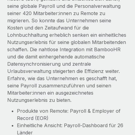
Events
Tools
seine globale Payroll und die Personalverwaltung
Partner werden
seiner 420 Mitarbeiter:innen zu Remote zu
Newsroom
Entdecke die Möglichkeiten einer Partnerschaft
migrieren. So konnte das Unternehmen seine
DIENSTLEISTUNGEN
Informationen zu Gehältern und Qualifikationen
Kosten und den Zeitaufwand für die
Remote Build
Demnächst verfügbar
Lohnbuchhaltung erheblich senken ein einheitliches
Frag unsere Expert:innen
Beratung zu Integrationen und KI-Automatisierung
Insights Center
Nutzungserlebnis für seine globalen Mitarbeitenden
Hilfe von Expert:innen für globale HR & Compliance
schaffen. Die nahtlose Integration mit BambooHR
Hol dir Unterstützung
Background-Checks
und die damit einhergehende automatische
FALLSTUDIEN
Einfacheres Bewerber:innen-Screening
Datensynchronisierung und zentrale
Alle Ressourcen anzeigen
So hat der KI-Vorreiter Weaviate sein Team mit
Urlaubsverwaltung steigerten die Effizienz weiter.
Remote um 120 % vergrößert
Compliance Watchtower
Erfahre, wie das Unternehmen es geschafft hat,
Lückenlose Compliance
BLOG
seine Payroll zusammenzuführen und seinen
Weaviate auf einen Blick Weaviate entwickelt KI-basierte
Mitarbeiter:innen ein ausgezeichnetes
Open-Source-Infrastrukturen. Das...
Globale Payroll
Geräteverwaltung
Nutzungserlebnis zu bieten.
Globale Bereitstellung und Verfolgung von IT-
Mehr erfahren
EOR und PEO
Produkte von Remote: Payroll & Employer of
Geräten
Record (EOR)
Contractor Management
Gründung von Niederlassungen
Einheitliche Ansicht: Payroll-Dashboard für 26
Strategische Partnerschaft zwischen
Steuern
Schnelle, rechtssichere Gründung von
Reverse Tech und Remote für Contractor
Länder