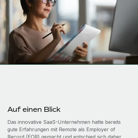
Globales Onboarding und Verwalten von
Gesamtbeschäftigungskosten
Anmelden
Freelancer:innen
Nederlands
WACHSTUMSPHASE
Honorarzahlungen berechnen
PEO
Français
Informationen zu möglichen Währungen und
Startups
Auslagern von komplexen HR-Aufgaben
Abwicklungsfristen für globale Freelancer:innen
Agile HR- und Payroll-Lösungen für wachsende
Deutsch
Unternehmen
INFRASTRUKTUR
LERNEN MIT REMOTE
Mittelstand
Español
Remote Embedded
Maßgeschneiderte HR-Lösungen, um Teams zu
Forschung und Leitfäden
Nahtlose Integration der HR in bestehende Abläufe
vergrößern
Italiano
Fallstudien
Plattform
Enterprise
Português (Portugal)
Integrierte HR-Kernfunktionen für dein Team
HR-Glossar
Globale HR für Konzerne und Großunternehmen
Verknüpfen
Neu
日本語
Checklisten und Vorlagen
Verknüpfung beliebiger KI-Tools mit Remote über unser
Auf einen Blick
PARTNER WERDEN
Bibliothek für Stellenbeschreibungen
한국어
MCP
Strategische Technologiepartner
Das innovative SaaS-Unternehmen hatte bereits
Webinare
Integrationen
Flexible Einbettung von Global-HR-Funktionen in deine
gute Erfahrungen mit Remote als Employer of
中文（简体）
Plattform
Prozessoptimierung mit unverzichtbaren Business-
Record (EOR) gemacht und entschied sich daher,