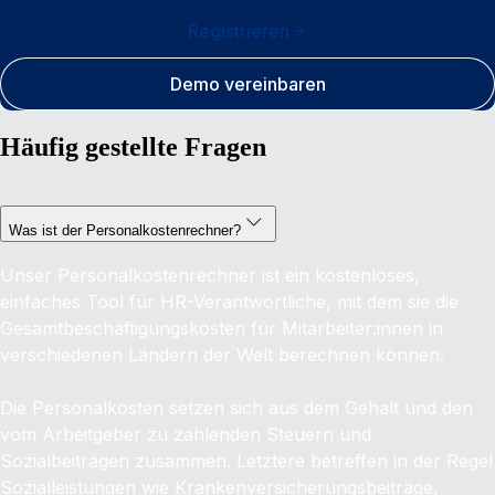
Registrieren
Demo vereinbaren
Häufig gestellte Fragen
Was ist der Personalkostenrechner?
Unser Personalkostenrechner ist ein kostenloses,
einfaches Tool für HR-Verantwortliche, mit dem sie die
Gesamtbeschäftigungskosten für Mitarbeiter:innen in
verschiedenen Ländern der Welt berechnen können.
Die Personalkosten setzen sich aus dem Gehalt und den
vom Arbeitgeber zu zahlenden Steuern und
Sozialbeiträgen zusammen. Letztere betreffen in der Regel
Sozialleistungen wie Krankenversicherungsbeiträge,