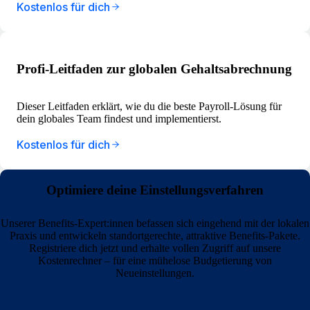
Kostenlos für dich
Profi-Leitfaden zur globalen Gehaltsabrechnung
Dieser Leitfaden erklärt, wie du die beste Payroll-Lösung für
dein globales Team findest und implementierst.
Kostenlos für dich
Optimiere deine Einstellungsverfahren
Unserer Benefits-Expert:innen befassen sich eingehend mit der lokalen
Praxis und entwickeln standortgerechte, attraktive Benefits-Pakete.
Registriere dich jetzt und erhalte vollen Zugriff auf unsere
Kostenrechner – für eine mühelose Budgetierung von
Neueinstellungen.