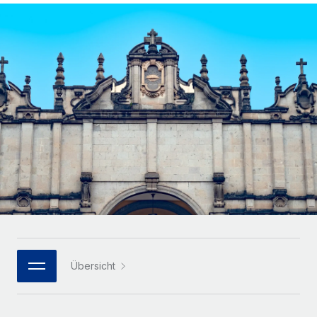
Globales Onboarding und Verwalten von
Gesamtbeschäftigungskosten
Anmelden
Freelancer:innen
Nederlands
WACHSTUMSPHASE
Honorarzahlungen berechnen
PEO
Français
Informationen zu möglichen Währungen und
Startups
Auslagern von komplexen HR-Aufgaben
Abwicklungsfristen für globale Freelancer:innen
Agile HR- und Payroll-Lösungen für wachsende
Deutsch
Unternehmen
INFRASTRUKTUR
LERNEN MIT REMOTE
Mittelstand
Español
Remote Embedded
Maßgeschneiderte HR-Lösungen, um Teams zu
Forschung und Leitfäden
Nahtlose Integration der HR in bestehende Abläufe
vergrößern
Italiano
Fallstudien
Plattform
Enterprise
Português (Portugal)
Integrierte HR-Kernfunktionen für dein Team
HR-Glossar
Globale HR für Konzerne und Großunternehmen
Verknüpfen
Neu
日本語
Checklisten und Vorlagen
Verknüpfung beliebiger KI-Tools mit Remote über unser
PARTNER WERDEN
Bibliothek für Stellenbeschreibungen
한국어
MCP
Übersicht
Strategische Technologiepartner
Webinare
Integrationen
Flexible Einbettung von Global-HR-Funktionen in deine
中文（简体）
Plattform
Prozessoptimierung mit unverzichtbaren Business-