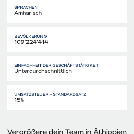
SPRACHEN
Amharisch
BEVÖLKERUNG
109’224’414
EINFACHHEIT DER GESCHÄFTSTÄTIGKEIT
Unterdurchschnittlich
UMSATZSTEUER – STANDARDSATZ
15%
Vergrößere dein Team in Äthiopien