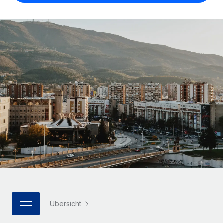
Globales Onboarding und Verwalten von
Gesamtbeschäftigungskosten
Anmelden
Freelancer:innen
Nederlands
WACHSTUMSPHASE
Honorarzahlungen berechnen
PEO
Français
Informationen zu möglichen Währungen und
Startups
Auslagern von komplexen HR-Aufgaben
Abwicklungsfristen für globale Freelancer:innen
Agile HR- und Payroll-Lösungen für wachsende
Deutsch
Unternehmen
INFRASTRUKTUR
LERNEN MIT REMOTE
Mittelstand
Español
Remote Embedded
Maßgeschneiderte HR-Lösungen, um Teams zu
Forschung und Leitfäden
Nahtlose Integration der HR in bestehende Abläufe
vergrößern
Italiano
Fallstudien
Plattform
Enterprise
Português (Portugal)
Integrierte HR-Kernfunktionen für dein Team
HR-Glossar
Globale HR für Konzerne und Großunternehmen
Verknüpfen
Neu
日本語
Checklisten und Vorlagen
Verknüpfung beliebiger KI-Tools mit Remote über unser
PARTNER WERDEN
Bibliothek für Stellenbeschreibungen
한국어
MCP
Strategische Technologiepartner
Übersicht
Webinare
Integrationen
Flexible Einbettung von Global-HR-Funktionen in deine
中文（简体）
Plattform
Prozessoptimierung mit unverzichtbaren Business-