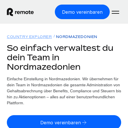
Demo vereinbaren
Startseite
COUNTRY EXPLORER
NORDMAZEDONIEN
Produkte
So einfach verwaltest du
dein Team in
Lösungen
WELTWEITE BESCHÄFTIGUNG
Nordmazedonien
Globale Payroll
Ressourcen
WELTWEITE ABDECKUNG
Einfache, rechtssicher Payroll
Einfache Einstellung in Nordmazedonien. Wir übernehmen für
Country Explorer
Preise
dein Team in Nordmazedonien die gesamte Administration von
TOOLS UND RECHNER
Employer of Record
Länderspezifische Unterstützung bei der Einstellung
Gehaltsabrechnung über Benefits, Compliance und Steuern bis
Weltweites Wachstum ohne Kosten für Niederlassungen
Scheinselbstständigkeitsrisiko berechnen
hin zu Aktienoptionen – alles auf einer benutzerfreundlichen
Explorer für US-Bundesstaaten
Länderspezifische Einschätzung des
Plattform.
Contractor of Record
Einfache Einstellung in allen US-Bundesstaaten
Scheinselbstständigkeitsrisikos
English (United States)
Rechtssichere, weltweite Arbeit mit Freelancer:innen
Remote im Vergleich
Personalkostenrechner
Demo vereinbaren
Contractor Management
English
Vergleiche mit unseren Mitbewerbern
Länderspezifische Berechnung der