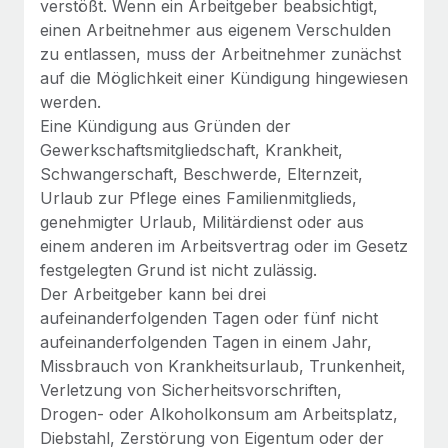
verstößt. Wenn ein Arbeitgeber beabsichtigt,
globalen Content-Agentur mit Remote
Niederlassungen
Den Blog erkunden
einen Arbeitnehmer aus eigenem Verschulden
Auf einen Blick Erfahre mehr über die unglaubliche
zu entlassen, muss der Arbeitnehmer zunächst
Mobilität und Relocation
Transformation einer weltweit erfolgreichen...
auf die Möglichkeit einer Kündigung hingewiesen
Mühelose Relocation von Mitarbeiter:innen
BLOG
werden.
Mehr erfahren
Benefits
Eine Kündigung aus Gründen der
Neues zu Remote-Produkten: Integration mit
Gewerkschaftsmitgliedschaft, Krankheit,
Mühelose Verwaltung von Benefits
Gusto und Zero und Contractor Management
Schwangerschaft, Beschwerde, Elternzeit,
Plus
Urlaub zur Pflege eines Familienmitglieds,
Auch im neuen Jahr wollen wir bei Remote Unternehmen
genehmigter Urlaub, Militärdienst oder aus
aller Größen dabei unterstützen, die beste...
einem anderen im Arbeitsvertrag oder im Gesetz
festgelegten Grund ist nicht zulässig.
Mehr erfahren
Der Arbeitgeber kann bei drei
aufeinanderfolgenden Tagen oder fünf nicht
aufeinanderfolgenden Tagen in einem Jahr,
Wie Phiture 55 Mitarbeiter:innen in 19 Ländern
mit Remote verwaltet
Missbrauch von Krankheitsurlaub, Trunkenheit,
Verletzung von Sicherheitsvorschriften,
Phiture ist der unumstrittene Marktführer im Bereich der
Drogen- oder Alkoholkonsum am Arbeitsplatz,
Wachstumsberatung für mobile Apps. Das...
Diebstahl, Zerstörung von Eigentum oder der