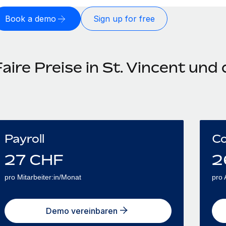
Book a demo
Sign up for free
aire Preise in St. Vincent und
Payroll
Co
27
CHF
2
pro Mitarbeiter:in/Monat
pro 
Demo vereinbaren