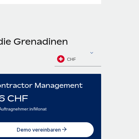
 die Grenadinen
CHF
ntractor Management
6
CHF
Auftragnehmer:in/Monat
Demo vereinbaren