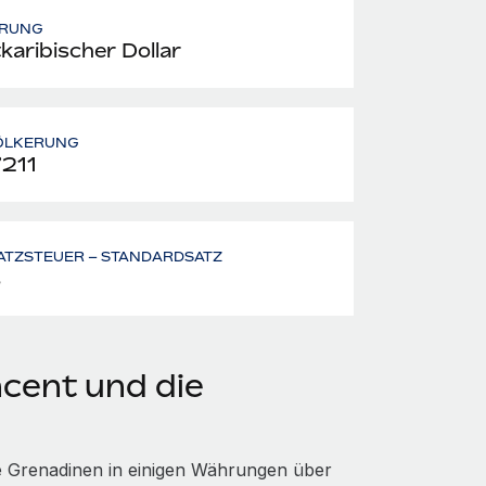
RUNG
karibischer Dollar
ÖLKERUNG
’211
ATZSTEUER – STANDARDSATZ
%
ncent und die
ie Grenadinen in einigen Währungen über