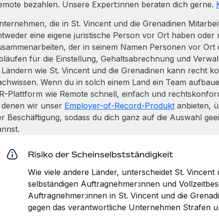
emote bezahlen. Unsere Expert:innen beraten dich gerne.
nternehmen, die in St. Vincent und die Grenadinen Mitarbei
ntweder eine eigene juristische Person vor Ort haben oder m
usammenarbeiten, der in seinem Namen Personen vor Ort ei
bläufen für die Einstellung, Gehaltsabrechnung und Verwa
n Ländern wie St. Vincent und die Grenadinen kann recht ko
achwissen. Wenn du in solch einem Land ein Team aufbaue
R-Plattform wie Remote schnell, einfach und rechtskonform 
n denen wir unser
Employer-of-Record-Produkt
anbieten, ü
er Beschäftigung, sodass du dich ganz auf die Auswahl gee
annst.
Risiko der Scheinselbstständigkeit
Wie viele andere Länder, unterscheidet St. Vincen
selbständigen Auftragnehmer:innen und Vollzeitbes
Auftragnehmer:innen in St. Vincent und die Grenadi
gegen das verantwortliche Unternehmen Strafen u