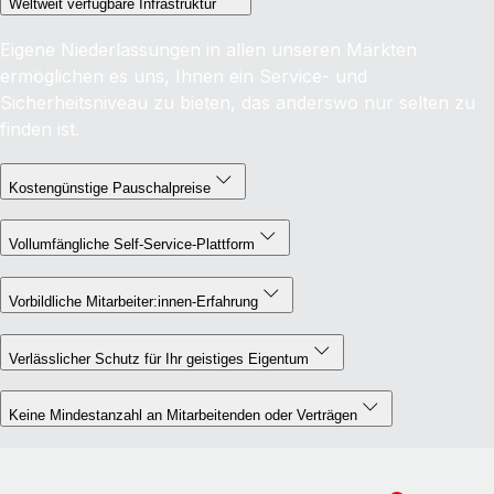
Weltweit verfügbare Infrastruktur
Eigene Niederlassungen in allen unseren Märkten
ermöglichen es uns, Ihnen ein Service- und
Sicherheitsniveau zu bieten, das anderswo nur selten zu
finden ist.
Kostengünstige Pauschalpreise
Vollumfängliche Self-Service-Plattform
Vorbildliche Mitarbeiter:innen-Erfahrung
Verlässlicher Schutz für Ihr geistiges Eigentum
Keine Mindestanzahl an Mitarbeitenden oder Verträgen
Currency