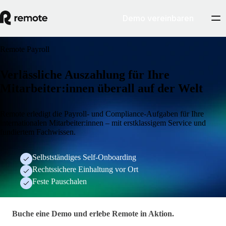
Demo vereinbaren
Remote Payroll
Verlässliche Auszahlung für Ihre
Mitarbeiter:innen überall auf der Welt
Remote erledigt die Payroll- und Compliance-Aufgaben für Ihre
internationalen Mitarbeiter:innen – mit erstklassigem Service und
fundiertem Fachwissen.
Selbstständiges Self-Onboarding
Rechtssichere Einhaltung vor Ort
Feste Pauschalen
LP - EOR — Hero Form
Buche eine Demo und erlebe Remote in Aktion.