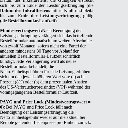
Datum des Inkrafttretens; die Gültigkeit erstreckt
sich bis zum Ende der Leistungserbringung (die
Datum des Inkrafttretens
tritt in Kraft und bleibt
bis zum
Ende der Leistungserbringung
gültig
(die
Bestellformular-Laufzeit
).
Mindestvertragswert:
Nach Beendigung der
Leistungserbringung verlängert sich das betreffende
Bestellformular automatisch um weitere Abschnitte
von zwölf Monaten, sofern nicht eine Partei der
anderen mindestens 30 Tage vor Ablauf der
aktuellen Bestellformular-Laufzeit schriftlich
kündigt. Jede Verlängerung wird als neues
Bestellformular behandelt; die
Netto‑Einheitsgebühren für jede Leistung erhöhen
sich um den jeweils höheren Wert von: (a) acht
Prozent (8%) oder (b) dem prozentualen Anstieg
des US‑Verbraucherpreisindex (VPI) während der
vorangegangenen Bestellformular-Laufzeit.
PAYG und Price Lock (Mindestvertragswert =
0)
: Bei PAYG und Price Lock fällt nach
Beendigung der Leistungserbringung die
Netto‑Einheitsgebühr wieder auf die aktuell bei
Remote geltenden Listenpreise pro Einheit zurück.