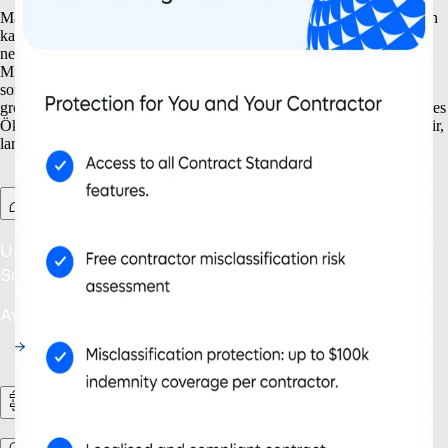
Mach dein Unternehmen bereit für Wachstum. Mit unseren Lösungen
kannst du deinen Wachstumskurs exakt planen – von der Gründung
neuer Niederlassungen bis zum Schutz deines geistigen Eigentums.
Mit Tools, die nicht nur deine aktuellen Anforderungen erfüllen,
sondern auch deine zukünftigen, kann dein Unternehmen nicht nur
größer werden, sondern auch smarter funktionieren. Unser skalierbares
Ökosystem unterstützt dein expandierendes Unternehmen und hilft dir,
langfristig erfolgreich zu sein.
Contractor Management Plus
Unkomplizierte Einstellung: Schütze dich weltweit vor
Scheinselbstständigkeit.
Availability: Jetzt
HR-Workflows