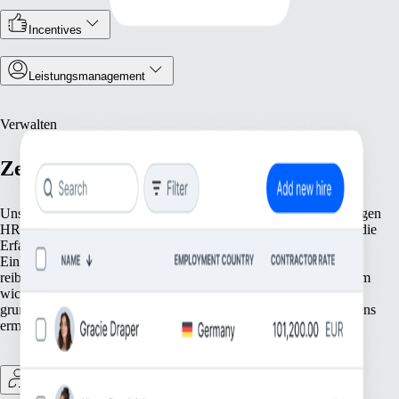
Incentives
Leistungsmanagement
Verwalten
Zentralisiertes Personalmanagement
Unsere Tools erleichtern dir das Personalmanagement mit wichtigen
HR-Funktionen. Von der Pflege deiner Personaldatensätze über die
Erfassung von Arbeitszeiten und Abwesenheiten bis hin zur
Einhaltung lokaler Vorschriften: Wir haben alles, was du für
reibungslose Abläufe brauchst. Konzentriere dich auf das, was am
wichtigsten ist – deine Mitarbeiter:innen. Wir erledigen die
grundlegenden Aufgaben, die das Wachstum deines Unternehmens
ermöglichen.
Contractor Management