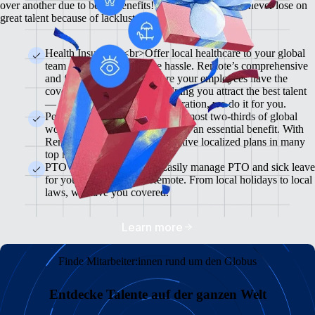
over another due to better benefits! With Remote, you'll never lose on
great talent because of lackluster benefits.
Health Insurance <br>Offer local healthcare to your global
team members without the hassle. Remote’s comprehensive
and flexible plans will ensure your employees have the
coverage they need while helping you attract the best talent
— from enrollment to administration, we do it for you.
Pension & 401(K) Plans<br>Almost two-thirds of global
workers view retirement plans as an essential benefit. With
Remote, you can offer competitive localized plans in many
top markets.
PTO and Sick Leave<br>Easily manage PTO and sick leave
for your global team in Remote. From local holidays to local
laws, we have you covered.
Learn more
Finde Mitarbeiter:innen rund um den Globus
Entdecke Talente auf der ganzen Welt