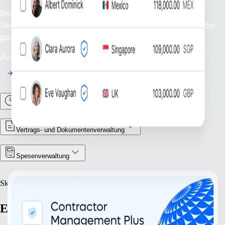
Behalte den Überblick über deine Freelancer:innen:
Verwalte und unterstütze deine Freelancer:innen auf der
ganzen Welt.
Availability: Jetzt
Arbeitszeiten und Abwesenheiten
Vertrags- und Dokumentenverwaltung
Spesenverwaltung
Skalieren
Expandiere mit Zuversicht