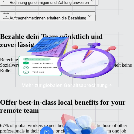
Rechnung genehmigen und Zahlung anweisen
Auftragnehmer:innen erhalten die Bezahlung
Bezahle dein Team pünktlich und
zuverlässig
Berechne ganz einfach Gehälter, Steuerabzüge und
Sozialversicherungsbeiträge – wo deine Angestellte leben, spielt keine
Rolle!
Mehr zur globalen Gehaltsabrechnung
Offer best-in-class local benefits for your
remote team
67% of global workers expect benefits comparable to those of other
professionals in their country or city, and 60% have chosen one job