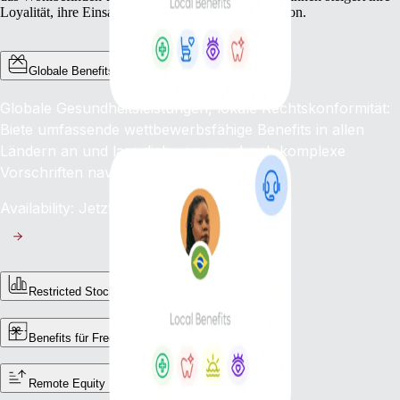
Loyalität, ihre Einsatzbereitschaft und ihre Motivation.
Globale Benefits
Globale Gesundheitsleistungen, lokale Rechtskonformität:
Biete umfassende wettbewerbsfähige Benefits in allen
Ländern an und lass dich von uns durch komplexe
Vorschriften navigieren.
Availability: Jetzt
Restricted Stock Units (RSUs)
Benefits für Freelancer:innen
Remote Equity