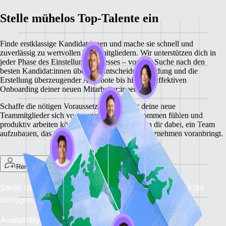
Stelle mühelos Top-Talente ein
Finde erstklassige Kandidat:innen und mache sie schnell und
zuverlässig zu wertvollen Teammitgliedern. Wir unterstützen dich in
jeder Phase des Einstellungsprozesses – von der Suche nach den
besten Kandidat:innen über die Entscheidungsfindung und die
Erstellung überzeugender Angebote bis hin zum effektiven
Onboarding deiner neuen Mitarbeiter:innen.
Schaffe die nötigen Voraussetzungen, damit deine neue
Teammitglieder sich vom ersten Tag an willkommen fühlen und
produktiv arbeiten können. Unsere Tools helfen dir dabei, ein Team
aufzubauen, das deine Vision teilt und dein Unternehmen voranbringt.
Remote Recruit
Stelle überall die besten Talente ein: Finde schnell die
richtigen Kandidat:innen.
Availability: Jetzt