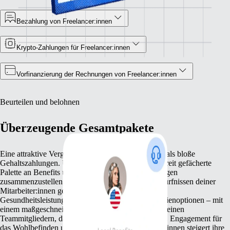
Bezahlung von Freelancer:innen
Krypto-Zahlungen für Freelancer:innen
Vorfinanzierung der Rechnungen von Freelancer:innen
Beurteilen und belohnen
Überzeugende Gesamtpakete
Eine attraktive Vergütungsstrategie beinhaltet mehr als bloße
Gehaltszahlungen. Unsere Plattform hilft dir, eine breit gefächerte
Palette an Benefits und nicht finanziellen Belohnungen
zusammenzustellen, die den unterschiedlichen Bedürfnissen deiner
Mitarbeiter:innen gerecht werden. Ob umfassende
Gesundheitsleistungen oder wettbewerbsfähige Aktienoptionen – mit
einem maßgeschneiderten Benefitspaket zeigst du deinen
Teammitgliedern, dass du ihre Leistung wertschätzt. Engagement für
das Wohlbefinden und die Zukunft von Mitarbeiter:innen steigert ihre