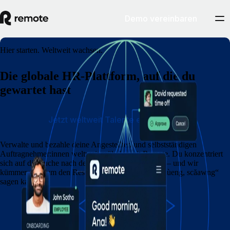
Demo vereinbaren
Hier starten. Weltweit wachsen.
Die globale HR-Plattform, auf die du
gewartet hast
Jetzt weltweit Talente einstellen
Verwalte und bezahle deine Angestellten und selbstständigen
Auftragnehmer:innen weltweit mühelos mit Remote. Du konzentriert
sich auf die Suche nach den besten Kandidat:innen – und wir
kümmern uns um den Rest, noch bevor du „sŭun, nùeng, scăawng“
sagen kannst.