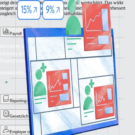
zeigt deinen Mitarbeiter:innen, dass du sie wertschätzt. Das wirkt
steigert unmittelbar die Zufriedenheit deines Teams und verbessert
zugleich die Qualität deiner Geschäftsabläufe.
Payroll
Korrekte und pünktliche Bezahlung: Unsere Payroll-
Lösung ermöglicht reibungslose weltweite
Finanztransaktionen.
Availability: Jetzt
Reporting-Bibliothek
Gesetzlich vorgeschriebene Zahlungsmeldungen
Employer of Record