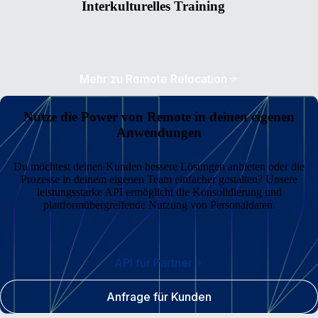
Interkulturelles Training
Mehr zu Remote Relocation
Nutze die Power von Remote in deinen eigenen
Anwendungen
Du möchtest deinen Kunden bessere Lösungen anbieten oder die
Prozesse in deinem eigenen Team einfacher gestalten? Unsere
leistungsstarke API ermöglicht die Konsolidierung und
plattformübergreifende Nutzung von Personaldaten.
API für Partner
Anfrage für Kunden