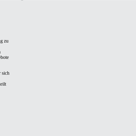
ig zu
n
ebote
 sich
eilt