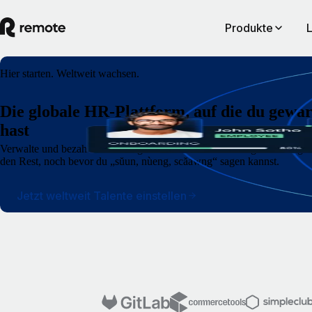
Produkte
Hier starten. Weltweit wachsen.
Die globale HR-Plattform, auf die du gewar
hast
Verwalte und bezahle deine Angestellten und selbstständigen Auftrag
den Rest, noch bevor du „sŭun, nùeng, scăawng“ sagen kannst.
Jetzt weltweit Talente einstellen