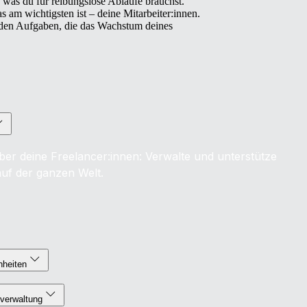
, was du für reibungslose Abläufe brauchst.
s am wichtigsten ist – deine Mitarbeiter:innen.
nden Aufgaben, die das Wachstum deines
ber deine Freelancer:innen: Verwalte und unterstütze
auf der ganzen Welt.
nheiten
verwaltung