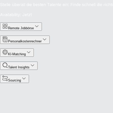
Stelle überall die besten Talente ein: Finde schnell die rich
Availability: Jetzt
Remote Jobbörse
Personalkostenrechner
KI-Matching
Talent Insights
Sourcing