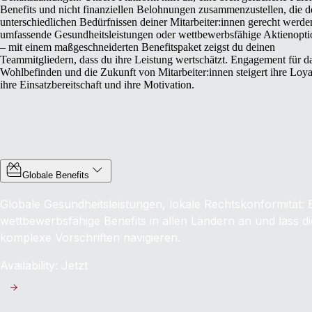
Benefits und nicht finanziellen Belohnungen zusammenzustellen, die d
unterschiedlichen Bedürfnissen deiner Mitarbeiter:innen gerecht werd
umfassende Gesundheitsleistungen oder wettbewerbsfähige Aktienopt
– mit einem maßgeschneiderten Benefitspaket zeigst du deinen
Teammitgliedern, dass du ihre Leistung wertschätzt. Engagement für d
Wohlbefinden und die Zukunft von Mitarbeiter:innen steigert ihre Loyal
ihre Einsatzbereitschaft und ihre Motivation.
Globale Benefits
Globale Gesundheitsleistungen, lokale Rechtskonformität:
wettbewerbsfähige Benefits in allen Ländern an und lass 
komplexe Vorschriften navigieren.
Availability: Jetzt