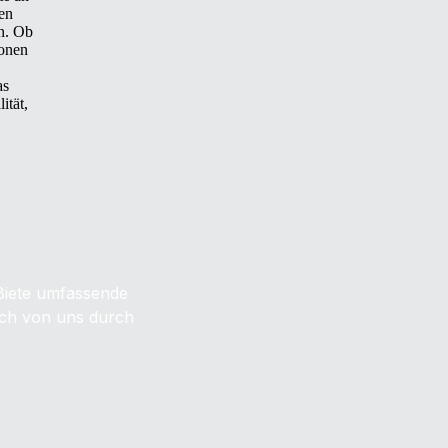
en
en. Ob
ionen
as
ität,
 Biete umfassende
dich von uns durch