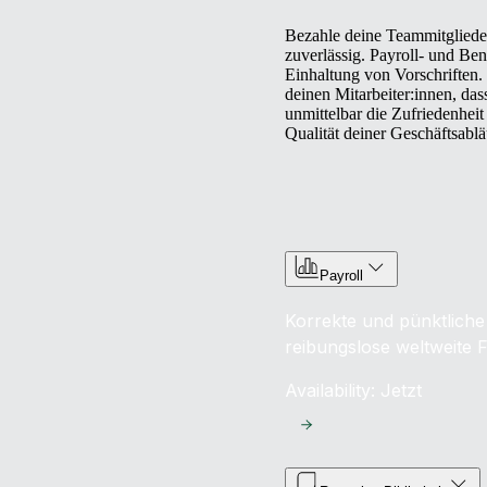
Bezahle deine Teammitglieder
zuverlässig. Payroll- und Ben
Einhaltung von Vorschriften. 
deinen Mitarbeiter:innen, dass
unmittelbar die Zufriedenheit
Qualität deiner Geschäftsablä
Payroll
Korrekte und pünktliche
reibungslose weltweite 
Availability: Jetzt