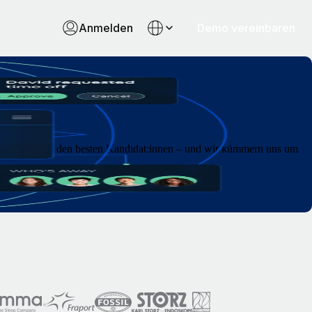
Anmelden
Demo vereinbaren
die Suche nach den besten Kandidat:innen – und wir kümmern uns um