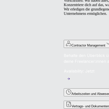
Vorschriften: Wir haben alles
Konzentriere dich auf das, wa
Wir erledigen die grundlege
Unternehmens ermöglichen.
Contractor Management
Behalte den Überblick ü
deine Freelancer:innen 
Availability: Jetzt
Arbeitszeiten und Abwese
Vertrags- und Dokumenten