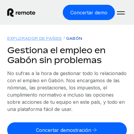
Concertar demo
Inicio
EXPLORADOR DE PAÍSES
GABÓN
Productos
Gestiona el empleo en
Gabón sin problemas
Soluciones
EMPLEO GLOBAL
Nómina global
No sufras a la hora de gestionar todo lo relacionado
Recursos
COBERTURA MUNDIAL
Gestiona las nóminas de forma sencilla y conforme a la
con el empleo en Gabón. Nos encargamos de las
Explorador de países
legalidad.
nóminas, las prestaciones, los impuestos, el
Precios
HERRAMIENTAS Y CALCULADORAS
Consulta el soporte del empleo global según el país.
cumplimiento normativo e incluso las opciones
Employer of Record
Calculadora del riesgo de clasificación errónea
sobre acciones de tu equipo en este país, y todo en
Explorador estatal de EE. UU.
Expándete en todo el mundo sin gastar en entidades.
Consulta el riesgo de clasificación errónea por país.
una plataforma fácil de usar.
Simplifica la contratación en todos los estados de EE.
Español
Contractor of Record
Calculadora del coste por empleado
UU.
Contrata a autónomos en cualquier parte del mundo
Calcula lo que cuestan los empleados en total en
Concertar demostración
English
Comparador de Remote
cumpliendo la normativa.
cualquier país.