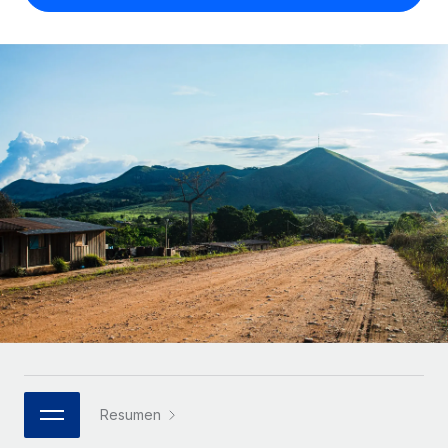
Compáranos con otras empresas.
Iniciar sesión
Contractor Management
Nederlands
Calculadora de pagos a autónomos
Integra y gestiona a autónomos globalmente.
Descubre opciones de divisas y tiempos de pago para
ETAPAS DE CRECIMIENTO
Français
autónomos globales.
PEO
Startups
Externaliza tareas laborales complejas.
Deutsch
Soluciones ágiles de RR. HH. globales y nóminas para
APRENDIZAJE CON REMOTE
empresas en crecimiento.
Español
Guías y recursos
INFRAESTRUCTURA
Mediana empresa
Conexión Remote
Casos prácticos
Amplía tu equipo con soluciones de RR. HH.
Italiano
Integra los RR. HH. en tus flujos de trabajo sin
personalizadas.
Glosario de RR. HH.
complicaciones.
Português (Portugal)
Empresa
Listas de verificación y plantillas
Plataforma
RR. HH. globales para grandes empresas.
日本語
Funciones esenciales de RR. HH. integradas para tu
Biblioteca de descripciones de puestos
equipo.
한국어
ASOCIARSE
Webinarios
Conectar
Nuevo
Socios tecnológicos estratégicos
Resumen
中文（简体）
Conecta cualquier herramienta de IA con Remote
Eventos
Integra la gestión de los RR. HH. globales en tu
mediante nuestro MCP.