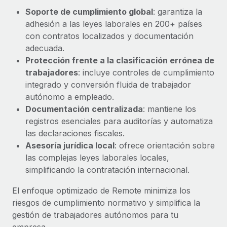
Explora el blog
Proporciona dispositivos tecnológicos y contrólalos
Soporte de cumplimiento global
: garantiza la
en todo el mundo.
adhesión a las leyes laborales en 200+ países
con contratos localizados y documentación
BLOG
Apertura de entidades
adecuada.
Abre entidades conforme a la legalidad enseguida.
Novedades de producto de Remote:
Protección frente a la clasificación errónea de
Integraciones con Gusto y Xero y Contractor
trabajadores
: incluye controles de cumplimiento
Movilidad y reubicación
Management Plus
integrado y conversión fluida de trabajador
Reubica a los empleados con facilidad.
La misión de Remote sigue siendo ayudar a empresas de
autónomo a empleado.
todos los tamaños a contratar, gestionar y...
Documentación centralizada
: mantiene los
Prestaciones
registros esenciales para auditorías y automatiza
Gestiona las prestaciones de los empleados sin
Más información
las declaraciones fiscales.
complicaciones.
Asesoría jurídica local
: ofrece orientación sobre
las complejas leyes laborales locales,
Pento se convierte en un empleador equitativo
simplificando la contratación internacional.
con Remote
Gestionar las nóminas internamente es complicado. Tardas
El enfoque optimizado de Remote minimiza los
semanas en hacerlo manualmente y, al mes...
riesgos de cumplimiento normativo y simplifica la
gestión de trabajadores autónomos para tu
Más información
empresa.