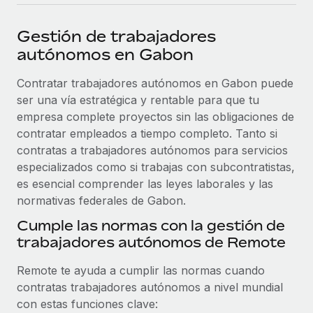
plataforma de forma flexible.
Sala de prensa
Integraciones
Gestión de trabajadores
Asociarse
Optimiza los procesos con herramientas empresariales
Información sobre salarios y talento
autónomos en Gabon
Descubre oportunidades de colaborar con nosotros.
esenciales.
Centro de información
Contratar trabajadores autónomos en Gabon puede
Remote Build
Próximamente
ser una vía estratégica y rentable para que tu
Consultoría de integraciones y automatización con IA.
Obtén ayuda
SERVICIOS
empresa complete proyectos sin las obligaciones de
Pregunta a un experto
Consulta todos los recursos
contratar empleados a tiempo completo. Tanto si
CASOS PRÁCTICOS
Obtén ayuda de gente experta en RR. HH. globales
contratas a trabajadores autónomos para servicios
y cumplimiento normativo.
especializados como si trabajas con subcontratistas,
BLOG
es esencial comprender las leyes laborales y las
Comprobaciones de antecedentes
normativas federales de Gabon.
Nómina global
Simplifica los procesos de cribado de candidatos.
Cumple las normas con la gestión de
EOR y PEO
trabajadores autónomos de Remote
Cumplimiento normativo
Contractor Management
Adelántate a los riesgos de cumplimiento
Remote te ayuda a cumplir las normas cuando
normativo.
Impuestos
contratas trabajadores autónomos a nivel mundial
con estas funciones clave:
Gestión de dispositivos