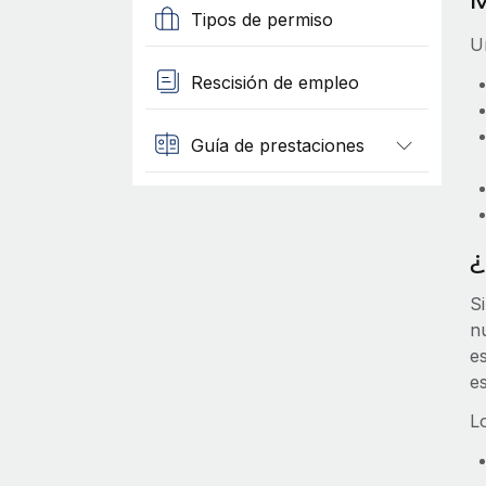
M
Tipos de permiso
U
Rescisión de empleo
Guía de prestaciones
¿
S
n
e
e
L