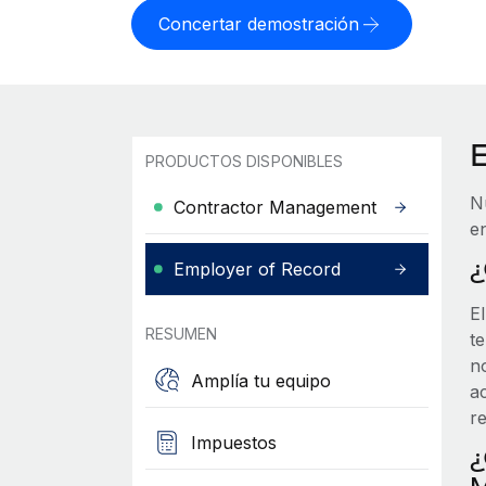
Concertar demostración
PRODUCTOS DISPONIBLES
N
Contractor Management
e
¿
Employer of Record
E
RESUMEN
t
n
Amplía tu equipo
ac
r
Impuestos
¿