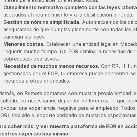
meses para establecer una entidad local.
Cumplimiento normativo completo con las leyes labora
asociados al incumplimiento y a la clasificación errónea.
Gestión de nómina simplificada
. Automatizamos los cál
aseguramos de que cumplas plenamente con todas las obl
cambian las leyes.
Menores costes.
Establecer una entidad legal en Maced
requerir mucho tiempo. Un EOR elimina la necesidad de re
sobrecostes operativos.
Necesidad de muchos menos recursos.
Con RR. HH., n
gestionados por el EOR, tu empresa puede concentrarse e
recursos a otras prioridades.
demás, en Remote contamos con nuestra propia entidad le
esultado, no necesitamos depender de terceros, lo que pue
rovocar una experiencia negativa para el empleado. Todos
EOR), incluido el soporte dedicado de nuestros especialistas
ara saber más, y ver nuestra plataforma de EOR en acci
uestros expertos hoy mismo.