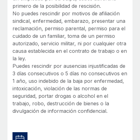
Explora el blog
Proporciona dispositivos tecnológicos y contrólalos
primero de la posibilidad de rescisión.
en todo el mundo.
No puedes rescindir por motivos de afiliación
sindical, enfermedad, embarazo, presentar una
BLOG
Apertura de entidades
reclamación, permiso parental, permiso para el
Abre entidades conforme a la legalidad enseguida.
cuidado de un familiar, toma de un permiso
Novedades de producto de Remote:
Integraciones con Gusto y Xero y Contractor
autorizado, servicio militar, ni por cualquier otra
Movilidad y reubicación
Management Plus
causa establecida en el contrato de trabajo o en
Reubica a los empleados con facilidad.
la ley.
La misión de Remote sigue siendo ayudar a empresas de
Puedes rescindir por ausencias injustificadas de
todos los tamaños a contratar, gestionar y...
Prestaciones
3 días consecutivos o 5 días no consecutivos en
Gestiona las prestaciones de los empleados sin
Más información
1 año, uso indebido de la baja por enfermedad,
complicaciones.
intoxicación, violación de las normas de
seguridad, portar drogas o alcohol en el
Pento se convierte en un empleador equitativo
trabajo, robo, destrucción de bienes o la
con Remote
divulgación de información confidencial.
Gestionar las nóminas internamente es complicado. Tardas
semanas en hacerlo manualmente y, al mes...
Más información