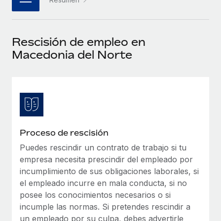
plataforma de forma flexible.
Sala de prensa
Integraciones
Asociarse
Optimiza los procesos con herramientas empresariales
Información sobre salarios y talento
Descubre oportunidades de colaborar con nosotros.
Rescisión de empleo en
esenciales.
Centro de información
Macedonia del Norte
Remote Build
Próximamente
Consultoría de integraciones y automatización con IA.
Obtén ayuda
SERVICIOS
Pregunta a un experto
Consulta todos los recursos
CASOS PRÁCTICOS
Obtén ayuda de gente experta en RR. HH. globales
y cumplimiento normativo.
BLOG
Proceso de rescisión
Comprobaciones de antecedentes
Nómina global
Puedes rescindir un contrato de trabajo si tu
Simplifica los procesos de cribado de candidatos.
empresa necesita prescindir del empleado por
EOR y PEO
incumplimiento de sus obligaciones laborales, si
Cumplimiento normativo
Contractor Management
el empleado incurre en mala conducta, si no
Adelántate a los riesgos de cumplimiento
posee los conocimientos necesarios o si
normativo.
Impuestos
incumple las normas. Si pretendes rescindir a
Gestión de dispositivos
un empleado por su culpa, debes advertirle