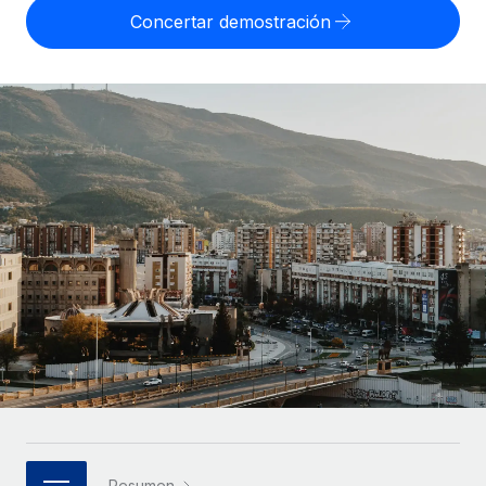
Compáranos con otras empresas.
Concertar demostración
Iniciar sesión
Contractor Management
Nederlands
Calculadora de pagos a autónomos
Integra y gestiona a autónomos globalmente.
Descubre opciones de divisas y tiempos de pago para
ETAPAS DE CRECIMIENTO
Français
autónomos globales.
PEO
Startups
Externaliza tareas laborales complejas.
Deutsch
Soluciones ágiles de RR. HH. globales y nóminas para
APRENDIZAJE CON REMOTE
empresas en crecimiento.
Español
Guías y recursos
INFRAESTRUCTURA
Mediana empresa
Conexión Remote
Casos prácticos
Amplía tu equipo con soluciones de RR. HH.
Italiano
Integra los RR. HH. en tus flujos de trabajo sin
personalizadas.
Glosario de RR. HH.
complicaciones.
Português (Portugal)
Empresa
Listas de verificación y plantillas
Plataforma
RR. HH. globales para grandes empresas.
日本語
Funciones esenciales de RR. HH. integradas para tu
Biblioteca de descripciones de puestos
equipo.
한국어
ASOCIARSE
Webinarios
Conectar
Nuevo
Socios tecnológicos estratégicos
中文（简体）
Conecta cualquier herramienta de IA con Remote
Eventos
Integra la gestión de los RR. HH. globales en tu
mediante nuestro MCP.
Resumen