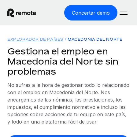
Concertar demo
Inicio
EXPLORADOR DE PAÍSES
MACEDONIA DEL NORTE
Productos
Gestiona el empleo en
Macedonia del Norte sin
Soluciones
EMPLEO GLOBAL
problemas
Nómina global
Recursos
COBERTURA MUNDIAL
Gestiona las nóminas de forma sencilla y conforme a la
No sufras a la hora de gestionar todo lo relacionado
Explorador de países
legalidad.
Precios
con el empleo en Macedonia del Norte. Nos
HERRAMIENTAS Y CALCULADORAS
Consulta el soporte del empleo global según el país.
encargamos de las nóminas, las prestaciones, los
Employer of Record
Calculadora del riesgo de clasificación errónea
impuestos, el cumplimiento normativo e incluso las
Explorador estatal de EE. UU.
Expándete en todo el mundo sin gastar en entidades.
Consulta el riesgo de clasificación errónea por país.
opciones sobre acciones de tu equipo en este país,
Simplifica la contratación en todos los estados de EE.
Español
Contractor of Record
y todo en una plataforma fácil de usar.
Calculadora del coste por empleado
UU.
Contrata a autónomos en cualquier parte del mundo
Calcula lo que cuestan los empleados en total en
English
Comparador de Remote
cumpliendo la normativa.
cualquier país.