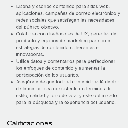
Explora el blog
Proporciona dispositivos tecnológicos y contrólalos
Diseña y escribe contenido para sitios web,
en todo el mundo.
aplicaciones, campañas de correo electrónico y
redes sociales que satisfagan las necesidades
BLOG
Apertura de entidades
del público objetivo.
Abre entidades conforme a la legalidad enseguida.
Novedades de producto de Remote:
Colabora con diseñadores de UX, gerentes de
Integraciones con Gusto y Xero y Contractor
producto y equipos de marketing para crear
Movilidad y reubicación
Management Plus
estrategias de contenido coherentes e
Reubica a los empleados con facilidad.
La misión de Remote sigue siendo ayudar a empresas de
innovadoras.
todos los tamaños a contratar, gestionar y...
Utilice datos y comentarios para perfeccionar
Prestaciones
los enfoques de contenido y aumentar la
Gestiona las prestaciones de los empleados sin
Más información
participación de los usuarios.
complicaciones.
Asegúrate de que todo el contenido esté dentro
de la marca, sea consistente en términos de
Pento se convierte en un empleador equitativo
estilo, calidad y tono de voz, y esté optimizado
con Remote
para la búsqueda y la experiencia del usuario.
Gestionar las nóminas internamente es complicado. Tardas
semanas en hacerlo manualmente y, al mes...
Calificaciones
Más información