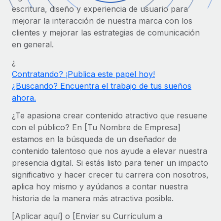
Compáranos con otras empresas.
escritura, diseño y experiencia de usuario para
Iniciar sesión
Contractor Management
Nederlands
Calculadora de pagos a autónomos
mejorar la interacción de nuestra marca con los
Integra y gestiona a autónomos globalmente.
Descubre opciones de divisas y tiempos de pago para
clientes y mejorar las estrategias de comunicación
ETAPAS DE CRECIMIENTO
Français
autónomos globales.
en general.
PEO
Startups
Externaliza tareas laborales complejas.
¿
Deutsch
Soluciones ágiles de RR. HH. globales y nóminas para
Contratando? ¡Publica este papel hoy!
APRENDIZAJE CON REMOTE
empresas en crecimiento.
¿Buscando? Encuentra el trabajo de tus sueños
Español
Guías y recursos
INFRAESTRUCTURA
ahora.
Mediana empresa
Conexión Remote
Casos prácticos
Amplía tu equipo con soluciones de RR. HH.
Italiano
¿Te apasiona crear contenido atractivo que resuene
Integra los RR. HH. en tus flujos de trabajo sin
personalizadas.
con el público? En [Tu Nombre de Empresa]
Glosario de RR. HH.
complicaciones.
Português (Portugal)
estamos en la búsqueda de un diseñador de
Empresa
contenido talentoso que nos ayude a elevar nuestra
Listas de verificación y plantillas
Plataforma
RR. HH. globales para grandes empresas.
日本語
presencia digital. Si estás listo para tener un impacto
Funciones esenciales de RR. HH. integradas para tu
Biblioteca de descripciones de puestos
significativo y hacer crecer tu carrera con nosotros,
equipo.
한국어
aplica hoy mismo y ayúdanos a contar nuestra
ASOCIARSE
Webinarios
Conectar
Nuevo
historia de la manera más atractiva posible.
Socios tecnológicos estratégicos
中文（简体）
Conecta cualquier herramienta de IA con Remote
Eventos
[Aplicar aquí] o [Enviar su Currículum a
Integra la gestión de los RR. HH. globales en tu
mediante nuestro MCP.