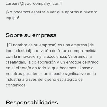
careers@[yourcompany].com]
plataforma de forma flexible.
Sala de prensa
Integraciones
¡No podemos esperar a ver qué aportas a nuestro
Asociarse
Optimiza los procesos con herramientas empresariales
Información sobre salarios y talento
equipo!
Descubre oportunidades de colaborar con nosotros.
esenciales.
Centro de información
Remote Build
Próximamente
Sobre su empresa
Consultoría de integraciones y automatización con IA.
Obtén ayuda
SERVICIOS
[El nombre de su empresa] es una empresa [de
Pregunta a un experto
Consulta todos los recursos
tipo industrial] con visión de futuro comprometida
CASOS PRÁCTICOS
Obtén ayuda de gente experta en RR. HH. globales
con la innovación y la excelencia. Valoramos la
y cumplimiento normativo.
BLOG
creatividad, la colaboración y un enfoque centrado
Comprobaciones de antecedentes
en el cliente/a en todo lo que hacemos. Únase a
Nómina global
Simplifica los procesos de cribado de candidatos.
nosotros para tener un impacto significativo en la
EOR y PEO
industria a través del diseño estratégico de
Cumplimiento normativo
contenidos.
Contractor Management
Adelántate a los riesgos de cumplimiento
normativo.
Impuestos
Responsabilidades
Gestión de dispositivos