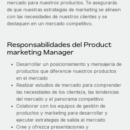
Explora el blog
mercado para nuestros productos. Te asegurarás
Proporciona dispositivos tecnológicos y contrólalos
de que nuestras estrategias de marketing se alineen
en todo el mundo.
con las necesidades de nuestros clientes y se
BLOG
destaquen en un mercado competitivo.
Apertura de entidades
Abre entidades conforme a la legalidad enseguida.
Novedades de producto de Remote:
Integraciones con Gusto y Xero y Contractor
Responsabilidades del Product
Movilidad y reubicación
Management Plus
marketing Manager
Reubica a los empleados con facilidad.
La misión de Remote sigue siendo ayudar a empresas de
todos los tamaños a contratar, gestionar y...
Prestaciones
Desarrollar un posicionamiento y mensajería de
productos que diferencie nuestros productos
Gestiona las prestaciones de los empleados sin
Más información
en el mercado
complicaciones.
Realizar estudios de mercado para comprender
las necesidades de los cliente/a, las tendencias
Pento se convierte en un empleador equitativo
con Remote
del mercado y el panorama competitivo
Colaborar con los equipos de gestión de
Gestionar las nóminas internamente es complicado. Tardas
productos y marketing para desarrollar y
semanas en hacerlo manualmente y, al mes...
ejecutar estrategias de salida al mercado
Más información
Cree y ofrezca presentaciones y