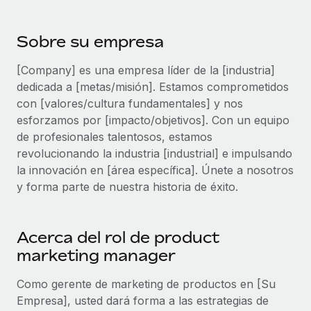
plataforma de forma flexible.
Sala de prensa
Integraciones
Asociarse
Sobre su empresa
Optimiza los procesos con herramientas empresariales
Información sobre salarios y talento
Descubre oportunidades de colaborar con nosotros.
esenciales.
[Company] es una empresa líder de la [industria]
Centro de información
Remote Build
Próximamente
dedicada a [metas/misión]. Estamos comprometidos
Consultoría de integraciones y automatización con IA.
Obtén ayuda
con [valores/cultura fundamentales] y nos
SERVICIOS
esforzamos por [impacto/objetivos]. Con un equipo
Pregunta a un experto
Consulta todos los recursos
de profesionales talentosos, estamos
CASOS PRÁCTICOS
Obtén ayuda de gente experta en RR. HH. globales
revolucionando la industria [industrial] e impulsando
y cumplimiento normativo.
la innovación en [área específica]. Únete a nosotros
BLOG
y forma parte de nuestra historia de éxito.
Comprobaciones de antecedentes
Nómina global
Simplifica los procesos de cribado de candidatos.
EOR y PEO
Acerca del rol de product
Cumplimiento normativo
marketing manager
Contractor Management
Adelántate a los riesgos de cumplimiento
normativo.
Como gerente de marketing de productos en [Su
Impuestos
Empresa], usted dará forma a las estrategias de
Gestión de dispositivos