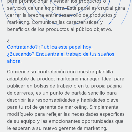
para promocionar y vender los productos o
Compáranos con otras empresas.
servicios de una empresa. Este papel es crucial para
Iniciar sesión
Contractor Management
Nederlands
Calculadora de pagos a autónomos
cerrar la brecha entre desarrollo de productos y
Integra y gestiona a autónomos globalmente.
Descubre opciones de divisas y tiempos de pago para
marketing. Comunican las características y
ETAPAS DE CRECIMIENTO
Français
autónomos globales.
PEO
beneficios de los productos al público objetivo.
Startups
Externaliza tareas laborales complejas.
Deutsch
¿
Soluciones ágiles de RR. HH. globales y nóminas para
APRENDIZAJE CON REMOTE
Contratando? ¡Publica este papel hoy!
empresas en crecimiento.
Español
¿Buscando? Encuentra el trabajo de tus sueños
Guías y recursos
INFRAESTRUCTURA
Mediana empresa
ahora.
Conexión Remote
Casos prácticos
Amplía tu equipo con soluciones de RR. HH.
Italiano
Comience su contratación con nuestra plantilla
Integra los RR. HH. en tus flujos de trabajo sin
personalizadas.
adaptable de product marketing manager. Ideal para
Glosario de RR. HH.
complicaciones.
Português (Portugal)
publicar en bolsas de trabajo o en tu propia página
Empresa
Listas de verificación y plantillas
Plataforma
de carreras, es un punto de partida sencillo para
RR. HH. globales para grandes empresas.
日本語
Funciones esenciales de RR. HH. integradas para tu
describir las responsabilidades y habilidades clave
Biblioteca de descripciones de puestos
equipo.
para tu rol de gerente de marketing. Simplemente
한국어
ASOCIARSE
modifíquelo para reflejar las necesidades específicas
Webinarios
Conectar
Nuevo
de su equipo y las emocionantes oportunidades que
Socios tecnológicos estratégicos
中文（简体）
Conecta cualquier herramienta de IA con Remote
Eventos
le esperan a su nuevo gerente de marketing.
Integra la gestión de los RR. HH. globales en tu
mediante nuestro MCP.