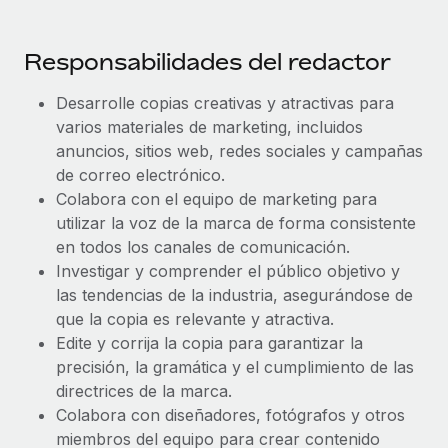
Explora el blog
Proporciona dispositivos tecnológicos y contrólalos
en todo el mundo.
Responsabilidades del redactor
BLOG
Apertura de entidades
Desarrolle copias creativas y atractivas para
Abre entidades conforme a la legalidad enseguida.
Novedades de producto de Remote:
varios materiales de marketing, incluidos
Integraciones con Gusto y Xero y Contractor
anuncios, sitios web, redes sociales y campañas
Movilidad y reubicación
Management Plus
de correo electrónico.
Reubica a los empleados con facilidad.
La misión de Remote sigue siendo ayudar a empresas de
Colabora con el equipo de marketing para
todos los tamaños a contratar, gestionar y...
Prestaciones
utilizar la voz de la marca de forma consistente
Gestiona las prestaciones de los empleados sin
en todos los canales de comunicación.
Más información
complicaciones.
Investigar y comprender el público objetivo y
las tendencias de la industria, asegurándose de
que la copia es relevante y atractiva.
Pento se convierte en un empleador equitativo
con Remote
Edite y corrija la copia para garantizar la
precisión, la gramática y el cumplimiento de las
Gestionar las nóminas internamente es complicado. Tardas
directrices de la marca.
semanas en hacerlo manualmente y, al mes...
Colabora con diseñadores, fotógrafos y otros
Más información
miembros del equipo para crear contenido