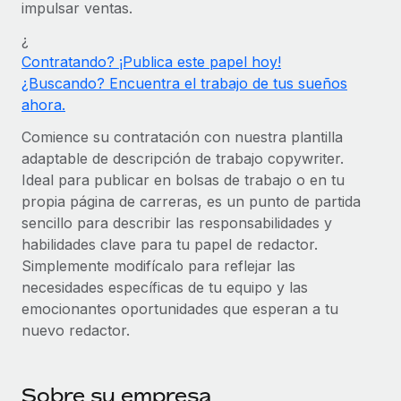
impulsar ventas.
Compáranos con otras empresas.
Iniciar sesión
Contractor Management
Nederlands
Calculadora de pagos a autónomos
¿
Integra y gestiona a autónomos globalmente.
Descubre opciones de divisas y tiempos de pago para
Contratando? ¡Publica este papel hoy!
ETAPAS DE CRECIMIENTO
Français
autónomos globales.
¿Buscando? Encuentra el trabajo de tus sueños
PEO
Startups
ahora.
Externaliza tareas laborales complejas.
Deutsch
Soluciones ágiles de RR. HH. globales y nóminas para
Comience su contratación con nuestra plantilla
APRENDIZAJE CON REMOTE
empresas en crecimiento.
adaptable de descripción de trabajo copywriter.
Español
Guías y recursos
INFRAESTRUCTURA
Ideal para publicar en bolsas de trabajo o en tu
Mediana empresa
Conexión Remote
propia página de carreras, es un punto de partida
Casos prácticos
Amplía tu equipo con soluciones de RR. HH.
Italiano
Integra los RR. HH. en tus flujos de trabajo sin
sencillo para describir las responsabilidades y
personalizadas.
Glosario de RR. HH.
complicaciones.
habilidades clave para tu papel de redactor.
Português (Portugal)
Empresa
Simplemente modifícalo para reflejar las
Listas de verificación y plantillas
Plataforma
RR. HH. globales para grandes empresas.
necesidades específicas de tu equipo y las
日本語
Funciones esenciales de RR. HH. integradas para tu
emocionantes oportunidades que esperan a tu
Biblioteca de descripciones de puestos
equipo.
nuevo redactor.
한국어
ASOCIARSE
Webinarios
Conectar
Nuevo
Socios tecnológicos estratégicos
中文（简体）
Conecta cualquier herramienta de IA con Remote
Eventos
Sobre su empresa
Integra la gestión de los RR. HH. globales en tu
mediante nuestro MCP.