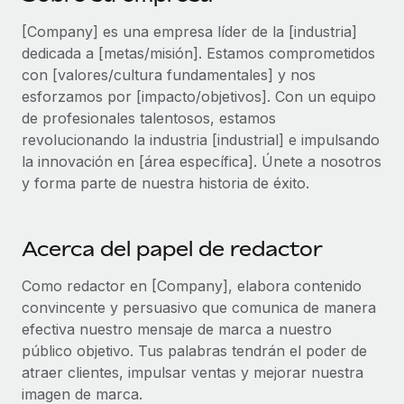
plataforma de forma flexible.
Sala de prensa
[Company] es una empresa líder de la [industria]
Integraciones
Asociarse
dedicada a [metas/misión]. Estamos comprometidos
Optimiza los procesos con herramientas empresariales
Información sobre salarios y talento
Descubre oportunidades de colaborar con nosotros.
con [valores/cultura fundamentales] y nos
esenciales.
esforzamos por [impacto/objetivos]. Con un equipo
Centro de información
Remote Build
Próximamente
de profesionales talentosos, estamos
Consultoría de integraciones y automatización con IA.
Obtén ayuda
revolucionando la industria [industrial] e impulsando
SERVICIOS
la innovación en [área específica]. Únete a nosotros
Pregunta a un experto
Consulta todos los recursos
y forma parte de nuestra historia de éxito.
CASOS PRÁCTICOS
Obtén ayuda de gente experta en RR. HH. globales
y cumplimiento normativo.
BLOG
Acerca del papel de redactor
Comprobaciones de antecedentes
Nómina global
Simplifica los procesos de cribado de candidatos.
Como redactor en [Company], elabora contenido
EOR y PEO
convincente y persuasivo que comunica de manera
Cumplimiento normativo
efectiva nuestro mensaje de marca a nuestro
Contractor Management
Adelántate a los riesgos de cumplimiento
público objetivo. Tus palabras tendrán el poder de
normativo.
Impuestos
atraer clientes, impulsar ventas y mejorar nuestra
imagen de marca.
Gestión de dispositivos