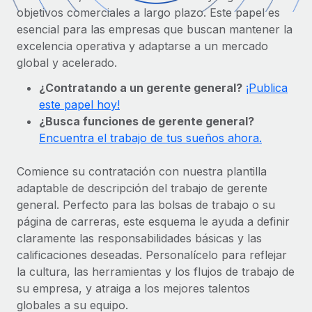
Compáranos con otras empresas.
objetivos comerciales a largo plazo. Este papel es
Iniciar sesión
Contractor Management
Nederlands
Calculadora de pagos a autónomos
esencial para las empresas que buscan mantener la
Integra y gestiona a autónomos globalmente.
Descubre opciones de divisas y tiempos de pago para
excelencia operativa y adaptarse a un mercado
ETAPAS DE CRECIMIENTO
Français
autónomos globales.
global y acelerado.
PEO
Startups
Externaliza tareas laborales complejas.
¿Contratando a un gerente general?
¡Publica
Deutsch
Soluciones ágiles de RR. HH. globales y nóminas para
este papel hoy!
APRENDIZAJE CON REMOTE
empresas en crecimiento.
¿Busca funciones de gerente general?
Español
Guías y recursos
INFRAESTRUCTURA
Encuentra el trabajo de tus sueños ahora.
Mediana empresa
Conexión Remote
Casos prácticos
Amplía tu equipo con soluciones de RR. HH.
Italiano
Integra los RR. HH. en tus flujos de trabajo sin
Comience su contratación con nuestra plantilla
personalizadas.
Glosario de RR. HH.
complicaciones.
adaptable de descripción del trabajo de gerente
Português (Portugal)
Empresa
general. Perfecto para las bolsas de trabajo o su
Listas de verificación y plantillas
Plataforma
RR. HH. globales para grandes empresas.
página de carreras, este esquema le ayuda a definir
日本語
Funciones esenciales de RR. HH. integradas para tu
claramente las responsabilidades básicas y las
Biblioteca de descripciones de puestos
equipo.
calificaciones deseadas. Personalícelo para reflejar
한국어
ASOCIARSE
la cultura, las herramientas y los flujos de trabajo de
Webinarios
Conectar
Nuevo
su empresa, y atraiga a los mejores talentos
Socios tecnológicos estratégicos
中文（简体）
Conecta cualquier herramienta de IA con Remote
Eventos
globales a su equipo.
Integra la gestión de los RR. HH. globales en tu
mediante nuestro MCP.