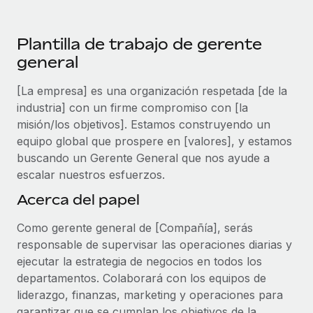
plataforma de forma flexible.
Sala de prensa
Integraciones
Asociarse
Plantilla de trabajo de gerente
Optimiza los procesos con herramientas empresariales
Información sobre salarios y talento
Descubre oportunidades de colaborar con nosotros.
general
esenciales.
Centro de información
Remote Build
Próximamente
[La empresa] es una organización respetada [de la
Consultoría de integraciones y automatización con IA.
Obtén ayuda
industria] con un firme compromiso con [la
SERVICIOS
misión/los objetivos]. Estamos construyendo un
Pregunta a un experto
Consulta todos los recursos
equipo global que prospere en [valores], y estamos
CASOS PRÁCTICOS
Obtén ayuda de gente experta en RR. HH. globales
buscando un Gerente General que nos ayude a
y cumplimiento normativo.
escalar nuestros esfuerzos.
BLOG
Comprobaciones de antecedentes
Acerca del papel
Nómina global
Simplifica los procesos de cribado de candidatos.
Como gerente general de [Compañía], serás
EOR y PEO
Cumplimiento normativo
responsable de supervisar las operaciones diarias y
Contractor Management
ejecutar la estrategia de negocios en todos los
Adelántate a los riesgos de cumplimiento
departamentos. Colaborará con los equipos de
normativo.
Impuestos
liderazgo, finanzas, marketing y operaciones para
Gestión de dispositivos
garantizar que se cumplan los objetivos de la