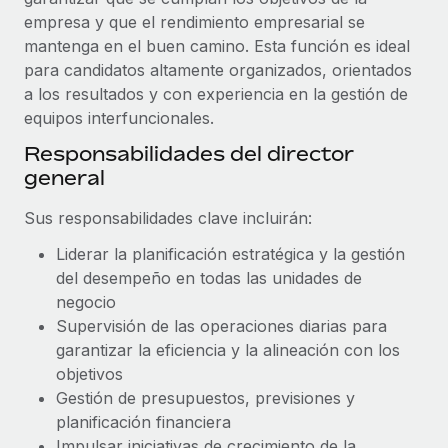
Explora el blog
Proporciona dispositivos tecnológicos y contrólalos
empresa y que el rendimiento empresarial se
en todo el mundo.
mantenga en el buen camino. Esta función es ideal
para candidatos altamente organizados, orientados
BLOG
Apertura de entidades
a los resultados y con experiencia en la gestión de
Abre entidades conforme a la legalidad enseguida.
Novedades de producto de Remote:
equipos interfuncionales.
Integraciones con Gusto y Xero y Contractor
Responsabilidades del director
Movilidad y reubicación
Management Plus
general
Reubica a los empleados con facilidad.
La misión de Remote sigue siendo ayudar a empresas de
todos los tamaños a contratar, gestionar y...
Sus responsabilidades clave incluirán:
Prestaciones
Gestiona las prestaciones de los empleados sin
Más información
Liderar la planificación estratégica y la gestión
complicaciones.
del desempeño en todas las unidades de
negocio
Pento se convierte en un empleador equitativo
Supervisión de las operaciones diarias para
con Remote
garantizar la eficiencia y la alineación con los
Gestionar las nóminas internamente es complicado. Tardas
objetivos
semanas en hacerlo manualmente y, al mes...
Gestión de presupuestos, previsiones y
planificación financiera
Más información
Impulsar iniciativas de crecimiento de la