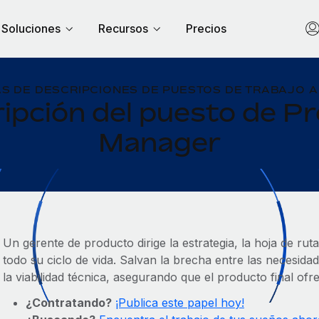
Soluciones
Recursos
Precios
S DE DESCRIPCIONES DE PUESTOS DE TRABAJO A
ipción del puesto de P
Manager
Un gerente de producto dirige la estrategia, la hoja de rut
todo su ciclo de vida. Salvan la brecha entre las necesidad
la viabilidad técnica, asegurando que el producto final ofr
¿Contratando?
¡Publica este papel hoy!