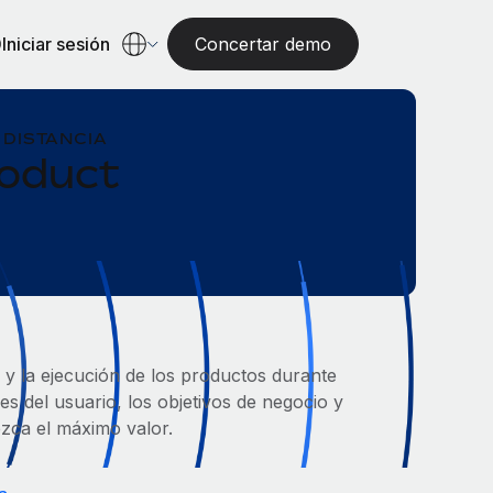
Iniciar sesión
Concertar demo
 DISTANCIA
roduct
a y la ejecución de los productos durante
es del usuario, los objetivos de negocio y
ezca el máximo valor.