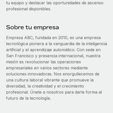
tu equipo y destacar las oportunidades de ascenso
plataforma de forma flexible.
Sala de prensa
profesional disponibles.
Integraciones
Asociarse
Optimiza los procesos con herramientas empresariales
Información sobre salarios y talento
Descubre oportunidades de colaborar con nosotros.
esenciales.
Sobre tu empresa
Centro de información
Remote Build
Próximamente
Consultoría de integraciones y automatización con IA.
Obtén ayuda
Empresa ABC, fundada en 2010, es una empresa
SERVICIOS
tecnológica pionera a la vanguardia de la inteligencia
Pregunta a un experto
Consulta todos los recursos
artificial y el aprendizaje automático. Con sede en
CASOS PRÁCTICOS
Obtén ayuda de gente experta en RR. HH. globales
San Francisco y presencia internacional, nuestra
y cumplimiento normativo.
misión es revolucionar las operaciones
BLOG
empresariales en varios sectores mediante
Comprobaciones de antecedentes
Nómina global
soluciones innovadoras. Nos enorgullecemos de
Simplifica los procesos de cribado de candidatos.
una cultura laboral vibrante que promueve la
EOR y PEO
diversidad, la creatividad y el crecimiento
Cumplimiento normativo
profesional. Únete a nosotros para darle forma al
Contractor Management
Adelántate a los riesgos de cumplimiento
futuro de la tecnología.
normativo.
Impuestos
Gestión de dispositivos