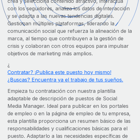
crea y selecciona contenido atractivo, interactúa
Compáranos con otras empresas.
con los seguidores, analiza los datos de interacción
Iniciar sesión
Contractor Management
Nederlands
Calculadora de pagos a autónomos
y se adapta a las nuevas tendencias digitales.
Integra y gestiona a autónomos globalmente.
Descubre opciones de divisas y tiempos de pago para
Gestionan múltiples plataformas, liderando la
ETAPAS DE CRECIMIENTO
Français
autónomos globales.
PEO
comunicación social que refuerza la alineación de la
Startups
marca, al tiempo que contribuyen a la gestión de
Externaliza tareas laborales complejas.
Deutsch
Soluciones ágiles de RR. HH. globales y nóminas para
crisis y colaboran con otros equipos para impulsar
APRENDIZAJE CON REMOTE
empresas en crecimiento.
objetivos de marketing más amplios.
Español
Guías y recursos
INFRAESTRUCTURA
Mediana empresa
¿
Conexión Remote
Casos prácticos
Amplía tu equipo con soluciones de RR. HH.
Italiano
Contratar? ¡Publica este puesto hoy mismo!
Integra los RR. HH. en tus flujos de trabajo sin
personalizadas.
¿Buscas? Encuentra ya el trabajo de tus sueños.
Glosario de RR. HH.
complicaciones.
Português (Portugal)
Empieza tu contratación con nuestra plantilla
Empresa
Listas de verificación y plantillas
Plataforma
adaptable de descripción de puestos de Social
RR. HH. globales para grandes empresas.
日本語
Funciones esenciales de RR. HH. integradas para tu
Media Manager. Ideal para publicar en los portales
Biblioteca de descripciones de puestos
equipo.
de empleo o en la página de empleo de tu empresa,
한국어
ASOCIARSE
esta plantilla proporciona un resumen básico de las
Webinarios
Conectar
Nuevo
responsabilidades y cualificaciones básicas para el
Socios tecnológicos estratégicos
中文（简体）
Conecta cualquier herramienta de IA con Remote
Eventos
puesto. Adaptarlo a las necesidades específicas de
Integra la gestión de los RR. HH. globales en tu
mediante nuestro MCP.