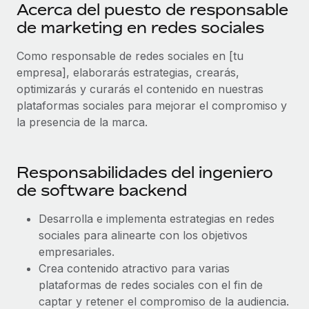
Explora el blog
Acerca del puesto de responsable
Proporciona dispositivos tecnológicos y contrólalos
de marketing en redes sociales
en todo el mundo.
BLOG
Como responsable de redes sociales en [tu
Apertura de entidades
empresa], elaborarás estrategias, crearás,
Abre entidades conforme a la legalidad enseguida.
Novedades de producto de Remote:
optimizarás y curarás el contenido en nuestras
Integraciones con Gusto y Xero y Contractor
plataformas sociales para mejorar el compromiso y
Movilidad y reubicación
Management Plus
la presencia de la marca.
Reubica a los empleados con facilidad.
La misión de Remote sigue siendo ayudar a empresas de
todos los tamaños a contratar, gestionar y...
Prestaciones
Gestiona las prestaciones de los empleados sin
Responsabilidades del ingeniero
Más información
complicaciones.
de software backend
Desarrolla e implementa estrategias en redes
Pento se convierte en un empleador equitativo
con Remote
sociales para alinearte con los objetivos
empresariales.
Gestionar las nóminas internamente es complicado. Tardas
Crea contenido atractivo para varias
semanas en hacerlo manualmente y, al mes...
plataformas de redes sociales con el fin de
Más información
captar y retener el compromiso de la audiencia.