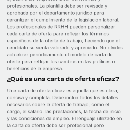
plataforma de forma flexible.
profesionales. La plantilla debe ser revisada y
Sala de prensa
Integraciones
aprobada por el departamento jurídico para
Asociarse
Optimiza los procesos con herramientas empresariales
Información sobre salarios y talento
garantizar el cumplimiento de la legislación laboral.
Descubre oportunidades de colaborar con nosotros.
esenciales.
Los profesionales de RRHH pueden personalizar
Centro de información
cada carta de oferta para reflejar los términos
Remote Build
Próximamente
específicos de la oferta de trabajo, haciendo que el
Consultoría de integraciones y automatización con IA.
Obtén ayuda
SERVICIOS
candidato se sienta valorado y apreciado. No olvides
actualizar periódicamente el modelo de carta de
Pregunta a un experto
Consulta todos los recursos
oferta para reflejar los cambios en las políticas o
CASOS PRÁCTICOS
Obtén ayuda de gente experta en RR. HH. globales
beneficios de la empresa.
y cumplimiento normativo.
BLOG
¿Qué es una carta de oferta eficaz?
Comprobaciones de antecedentes
Nómina global
Simplifica los procesos de cribado de candidatos.
Una carta de oferta eficaz es aquella que es clara,
EOR y PEO
concisa y completa. Debe incluir todos los detalles
Cumplimiento normativo
necesarios sobre la oferta de trabajo, como el
Contractor Management
Adelántate a los riesgos de cumplimiento
cargo, el salario, las prestaciones, la fecha de inicio
normativo.
y las condiciones de empleo. El lenguaje utilizado en
Impuestos
la carta de oferta debe ser profesional pero
Gestión de dispositivos