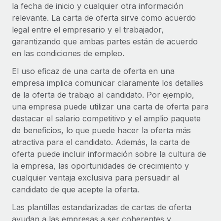
la fecha de inicio y cualquier otra información
Compáranos con otras empresas.
Iniciar sesión
Contractor Management
relevante. La carta de oferta sirve como acuerdo
Nederlands
Calculadora de pagos a autónomos
Integra y gestiona a autónomos globalmente.
legal entre el empresario y el trabajador,
Descubre opciones de divisas y tiempos de pago para
ETAPAS DE CRECIMIENTO
garantizando que ambas partes están de acuerdo
Français
autónomos globales.
PEO
en las condiciones de empleo.
Startups
Externaliza tareas laborales complejas.
Deutsch
Soluciones ágiles de RR. HH. globales y nóminas para
El uso eficaz de una carta de oferta en una
APRENDIZAJE CON REMOTE
empresas en crecimiento.
empresa implica comunicar claramente los detalles
Español
Guías y recursos
INFRAESTRUCTURA
de la oferta de trabajo al candidato. Por ejemplo,
Mediana empresa
una empresa puede utilizar una carta de oferta para
Conexión Remote
Casos prácticos
Amplía tu equipo con soluciones de RR. HH.
Italiano
destacar el salario competitivo y el amplio paquete
Integra los RR. HH. en tus flujos de trabajo sin
personalizadas.
de beneficios, lo que puede hacer la oferta más
Glosario de RR. HH.
complicaciones.
Português (Portugal)
atractiva para el candidato. Además, la carta de
Empresa
Listas de verificación y plantillas
Plataforma
oferta puede incluir información sobre la cultura de
RR. HH. globales para grandes empresas.
日本語
Funciones esenciales de RR. HH. integradas para tu
la empresa, las oportunidades de crecimiento y
Biblioteca de descripciones de puestos
equipo.
cualquier ventaja exclusiva para persuadir al
한국어
ASOCIARSE
candidato de que acepte la oferta.
Webinarios
Conectar
Nuevo
Socios tecnológicos estratégicos
Las plantillas estandarizadas de cartas de oferta
中文（简体）
Conecta cualquier herramienta de IA con Remote
Eventos
Integra la gestión de los RR. HH. globales en tu
ayudan a las empresas a ser coherentes y
mediante nuestro MCP.