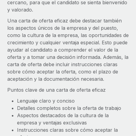
Explora el blog
cercano, para que el candidato se sienta bienvenido
Proporciona dispositivos tecnológicos y contrólalos
y valorado.
en todo el mundo.
Una carta de oferta eficaz debe destacar también
BLOG
Apertura de entidades
los aspectos únicos de la empresa y del puesto,
Abre entidades conforme a la legalidad enseguida.
como la cultura de la empresa, las oportunidades de
Novedades de producto de Remote:
Integraciones con Gusto y Xero y Contractor
crecimiento y cualquier ventaja especial. Esto puede
Movilidad y reubicación
Management Plus
ayudar al candidato a comprender el valor de la
Reubica a los empleados con facilidad.
oferta y a tomar una decisión informada. Además, la
La misión de Remote sigue siendo ayudar a empresas de
carta de oferta debe incluir instrucciones claras
todos los tamaños a contratar, gestionar y...
Prestaciones
sobre cómo aceptar la oferta, como el plazo de
Gestiona las prestaciones de los empleados sin
Más información
aceptación y la documentación necesaria.
complicaciones.
Puntos clave de una carta de oferta eficaz
Pento se convierte en un empleador equitativo
Lenguaje claro y conciso
con Remote
Detalles completos sobre la oferta de trabajo
Gestionar las nóminas internamente es complicado. Tardas
Aspectos destacados de la cultura de la
semanas en hacerlo manualmente y, al mes...
empresa y ventajas exclusivas
Instrucciones claras sobre cómo aceptar la
Más información