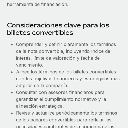
Explora el blog
herramienta de financiación.
Proporciona dispositivos tecnológicos y contrólalos
en todo el mundo.
BLOG
Consideraciones clave para los
Apertura de entidades
Abre entidades conforme a la legalidad enseguida.
billetes convertibles
Novedades de producto de Remote:
Integraciones con Gusto y Xero y Contractor
Movilidad y reubicación
Management Plus
Comprender y definir claramente los términos
Reubica a los empleados con facilidad.
de la nota convertible, incluyendo índice de
La misión de Remote sigue siendo ayudar a empresas de
interés, límite de valoración y fecha de
todos los tamaños a contratar, gestionar y...
Prestaciones
vencimiento.
Gestiona las prestaciones de los empleados sin
Más información
Alinee los términos de los billetes convertibles
complicaciones.
con los objetivos financieros y estratégicos más
amplios de la compañía.
Pento se convierte en un empleador equitativo
Consultar con asesores financieros para
con Remote
garantizar el cumplimiento normativo y la
alineación estratégica.
Gestionar las nóminas internamente es complicado. Tardas
Revise y actualice periódicamente los términos
semanas en hacerlo manualmente y, al mes...
de los pagarés convertibles para reflejar las
Más información
necesidades cambiantes de la compañía y las