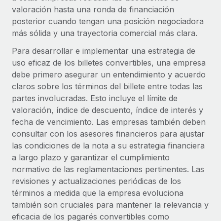
plataforma de forma flexible.
valoración hasta una ronda de financiación
Sala de prensa
Integraciones
posterior cuando tengan una posición negociadora
Asociarse
Optimiza los procesos con herramientas empresariales
Información sobre salarios y talento
más sólida y una trayectoria comercial más clara.
Descubre oportunidades de colaborar con nosotros.
esenciales.
Para desarrollar e implementar una estrategia de
Centro de información
Remote Build
Próximamente
uso eficaz de los billetes convertibles, una empresa
Consultoría de integraciones y automatización con IA.
Obtén ayuda
debe primero asegurar un entendimiento y acuerdo
SERVICIOS
claros sobre los términos del billete entre todas las
Pregunta a un experto
Consulta todos los recursos
partes involucradas. Esto incluye el límite de
CASOS PRÁCTICOS
Obtén ayuda de gente experta en RR. HH. globales
valoración, índice de descuento, índice de interés y
y cumplimiento normativo.
fecha de vencimiento. Las empresas también deben
BLOG
consultar con los asesores financieros para ajustar
Comprobaciones de antecedentes
Nómina global
las condiciones de la nota a su estrategia financiera
Simplifica los procesos de cribado de candidatos.
a largo plazo y garantizar el cumplimiento
EOR y PEO
normativo de las reglamentaciones pertinentes. Las
Cumplimiento normativo
revisiones y actualizaciones periódicas de los
Contractor Management
Adelántate a los riesgos de cumplimiento
términos a medida que la empresa evoluciona
normativo.
Impuestos
también son cruciales para mantener la relevancia y
eficacia de los pagarés convertibles como
Gestión de dispositivos