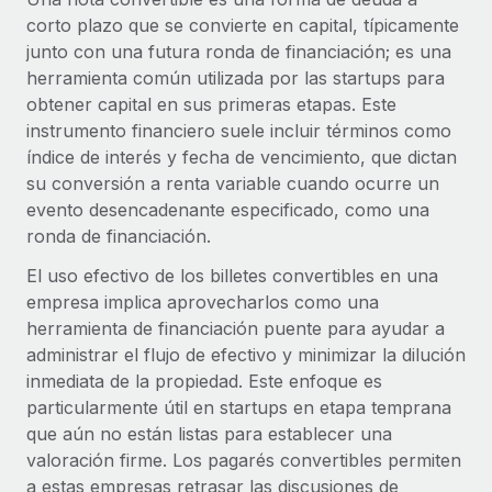
Compáranos con otras empresas.
corto plazo que se convierte en capital, típicamente
Iniciar sesión
Contractor Management
Nederlands
Calculadora de pagos a autónomos
junto con una futura ronda de financiación; es una
Integra y gestiona a autónomos globalmente.
Descubre opciones de divisas y tiempos de pago para
herramienta común utilizada por las startups para
ETAPAS DE CRECIMIENTO
Français
autónomos globales.
obtener capital en sus primeras etapas. Este
PEO
Startups
instrumento financiero suele incluir términos como
Externaliza tareas laborales complejas.
Deutsch
Soluciones ágiles de RR. HH. globales y nóminas para
índice de interés y fecha de vencimiento, que dictan
APRENDIZAJE CON REMOTE
empresas en crecimiento.
su conversión a renta variable cuando ocurre un
Español
Guías y recursos
INFRAESTRUCTURA
evento desencadenante especificado, como una
Mediana empresa
ronda de financiación.
Conexión Remote
Casos prácticos
Amplía tu equipo con soluciones de RR. HH.
Italiano
Integra los RR. HH. en tus flujos de trabajo sin
El uso efectivo de los billetes convertibles en una
personalizadas.
Glosario de RR. HH.
complicaciones.
empresa implica aprovecharlos como una
Português (Portugal)
Empresa
herramienta de financiación puente para ayudar a
Listas de verificación y plantillas
Plataforma
RR. HH. globales para grandes empresas.
administrar el flujo de efectivo y minimizar la dilución
日本語
Funciones esenciales de RR. HH. integradas para tu
inmediata de la propiedad. Este enfoque es
Biblioteca de descripciones de puestos
equipo.
particularmente útil en startups en etapa temprana
한국어
ASOCIARSE
Webinarios
que aún no están listas para establecer una
Conectar
Nuevo
Socios tecnológicos estratégicos
valoración firme. Los pagarés convertibles permiten
中文（简体）
Conecta cualquier herramienta de IA con Remote
Eventos
Integra la gestión de los RR. HH. globales en tu
a estas empresas retrasar las discusiones de
mediante nuestro MCP.