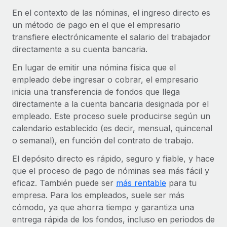
Compáranos con otras empresas.
En el contexto de las nóminas, el ingreso directo es
Iniciar sesión
Contractor Management
Nederlands
Calculadora de pagos a autónomos
un método de pago en el que el empresario
Integra y gestiona a autónomos globalmente.
Descubre opciones de divisas y tiempos de pago para
transfiere electrónicamente el salario del trabajador
ETAPAS DE CRECIMIENTO
Français
autónomos globales.
directamente a su cuenta bancaria.
PEO
Startups
Externaliza tareas laborales complejas.
En lugar de emitir una nómina física que el
Deutsch
Soluciones ágiles de RR. HH. globales y nóminas para
APRENDIZAJE CON REMOTE
empleado debe ingresar o cobrar, el empresario
empresas en crecimiento.
inicia una transferencia de fondos que llega
Español
Guías y recursos
INFRAESTRUCTURA
Mediana empresa
directamente a la cuenta bancaria designada por el
Conexión Remote
Casos prácticos
Amplía tu equipo con soluciones de RR. HH.
empleado. Este proceso suele producirse según un
Italiano
Integra los RR. HH. en tus flujos de trabajo sin
personalizadas.
calendario establecido (es decir, mensual, quincenal
Glosario de RR. HH.
complicaciones.
o semanal), en función del contrato de trabajo.
Português (Portugal)
Empresa
Listas de verificación y plantillas
Plataforma
El depósito directo es rápido, seguro y fiable, y hace
RR. HH. globales para grandes empresas.
日本語
Funciones esenciales de RR. HH. integradas para tu
que el proceso de pago de nóminas sea más fácil y
Biblioteca de descripciones de puestos
equipo.
eficaz. También puede ser
más rentable
para tu
한국어
ASOCIARSE
empresa. Para los empleados, suele ser más
Webinarios
Conectar
Nuevo
cómodo, ya que ahorra tiempo y garantiza una
Socios tecnológicos estratégicos
中文（简体）
Conecta cualquier herramienta de IA con Remote
Eventos
entrega rápida de los fondos, incluso en periodos de
Integra la gestión de los RR. HH. globales en tu
mediante nuestro MCP.