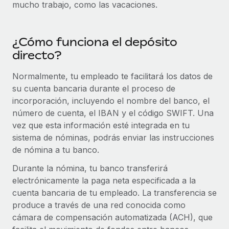
mucho trabajo, como las vacaciones.
plataforma de forma flexible.
Sala de prensa
Integraciones
Asociarse
Optimiza los procesos con herramientas empresariales
Información sobre salarios y talento
¿Cómo funciona el depósito
Descubre oportunidades de colaborar con nosotros.
esenciales.
directo?
Centro de información
Remote Build
Próximamente
Consultoría de integraciones y automatización con IA.
Obtén ayuda
Normalmente, tu empleado te facilitará los datos de
SERVICIOS
su cuenta bancaria durante el proceso de
Pregunta a un experto
Consulta todos los recursos
incorporación, incluyendo el nombre del banco, el
CASOS PRÁCTICOS
Obtén ayuda de gente experta en RR. HH. globales
número de cuenta, el IBAN y el código SWIFT. Una
y cumplimiento normativo.
vez que esta información esté integrada en tu
BLOG
Colaboración estratégica de Reverse Tech con
sistema de nóminas, podrás enviar las instrucciones
Remote para gestionar a autónomos y las
Comprobaciones de antecedentes
Nómina global
de nómina a tu banco.
nóminas
Simplifica los procesos de cribado de candidatos.
EOR y PEO
Durante la nómina, tu banco transferirá
Reverse Tech en resumen La startup de salud y bienestar
Cumplimiento normativo
electrónicamente la paga neta especificada a la
Reverse Tech se asoció con Remote para...
Contractor Management
Adelántate a los riesgos de cumplimiento
cuenta bancaria de tu empleado. La transferencia se
Más información
normativo.
produce a través de una red conocida como
Impuestos
cámara de compensación automatizada (ACH), que
Gestión de dispositivos