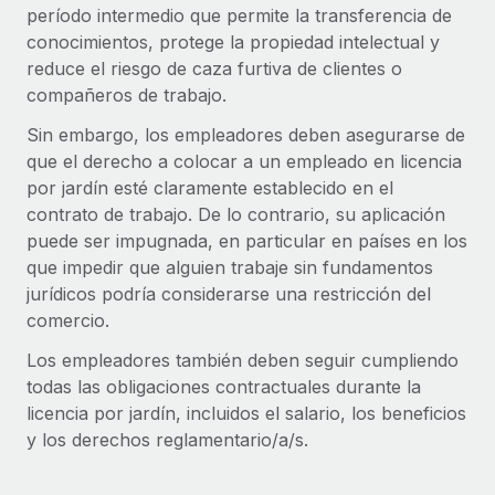
Explora el blog
período intermedio que permite la transferencia de
Proporciona dispositivos tecnológicos y contrólalos
conocimientos, protege la propiedad intelectual y
en todo el mundo.
reduce el riesgo de caza furtiva de clientes o
BLOG
Apertura de entidades
compañeros de trabajo.
Abre entidades conforme a la legalidad enseguida.
Novedades de producto de Remote:
Sin embargo, los empleadores deben asegurarse de
Integraciones con Gusto y Xero y Contractor
que el derecho a colocar a un empleado en licencia
Movilidad y reubicación
Management Plus
por jardín esté claramente establecido en el
Reubica a los empleados con facilidad.
La misión de Remote sigue siendo ayudar a empresas de
contrato de trabajo. De lo contrario, su aplicación
todos los tamaños a contratar, gestionar y...
puede ser impugnada, en particular en países en los
Prestaciones
que impedir que alguien trabaje sin fundamentos
Gestiona las prestaciones de los empleados sin
Más información
jurídicos podría considerarse una restricción del
complicaciones.
comercio.
Pento se convierte en un empleador equitativo
Los empleadores también deben seguir cumpliendo
con Remote
todas las obligaciones contractuales durante la
licencia por jardín, incluidos el salario, los beneficios
Gestionar las nóminas internamente es complicado. Tardas
y los derechos reglamentario/a/s.
semanas en hacerlo manualmente y, al mes...
Más información