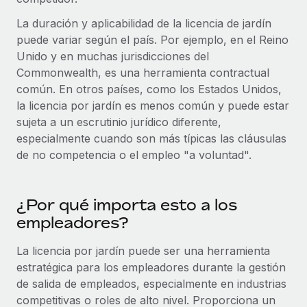
plataforma de forma flexible.
Sala de prensa
La duración y aplicabilidad de la licencia de jardín
Integraciones
Asociarse
puede variar según el país. Por ejemplo, en el Reino
Optimiza los procesos con herramientas empresariales
Información sobre salarios y talento
Descubre oportunidades de colaborar con nosotros.
Unido y en muchas jurisdicciones del
esenciales.
Commonwealth, es una herramienta contractual
Centro de información
Remote Build
Próximamente
común. En otros países, como los Estados Unidos,
Consultoría de integraciones y automatización con IA.
Obtén ayuda
la licencia por jardín es menos común y puede estar
SERVICIOS
sujeta a un escrutinio jurídico diferente,
Pregunta a un experto
Consulta todos los recursos
especialmente cuando son más típicas las cláusulas
CASOS PRÁCTICOS
Obtén ayuda de gente experta en RR. HH. globales
de no competencia o el empleo "a voluntad".
y cumplimiento normativo.
BLOG
Comprobaciones de antecedentes
Nómina global
¿Por qué importa esto a los
Simplifica los procesos de cribado de candidatos.
empleadores?
EOR y PEO
Cumplimiento normativo
La licencia por jardín puede ser una herramienta
Contractor Management
Adelántate a los riesgos de cumplimiento
estratégica para los empleadores durante la gestión
normativo.
Impuestos
de salida de empleados, especialmente en industrias
competitivas o roles de alto nivel. Proporciona un
Gestión de dispositivos