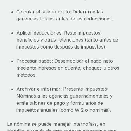
plataforma de forma flexible.
Sala de prensa
Integraciones
Calcular el salario bruto: Determine las
Asociarse
ganancias totales antes de las deducciones.
Optimiza los procesos con herramientas empresariales
Información sobre salarios y talento
Descubre oportunidades de colaborar con nosotros.
esenciales.
Centro de información
Aplicar deducciones: Reste impuestos,
Remote Build
Próximamente
beneficios y otras retenciones (tanto antes de
Consultoría de integraciones y automatización con IA.
Obtén ayuda
SERVICIOS
impuestos como después de impuestos).
Pregunta a un experto
Consulta todos los recursos
Procesar pagos: Desembolsar el pago neto
CASOS PRÁCTICOS
Obtén ayuda de gente experta en RR. HH. globales
mediante ingresos en cuenta, cheques u otros
y cumplimiento normativo.
BLOG
métodos.
Comprobaciones de antecedentes
Nómina global
Archivar e informar: Presente impuestos
Simplifica los procesos de cribado de candidatos.
EOR y PEO
Nóminas a las agencias gubernamentales y
Cumplimiento normativo
emita talones de pago y formularios de
Contractor Management
Adelántate a los riesgos de cumplimiento
impuestos anuales (como W-2 o nóminas).
normativo.
Impuestos
La nómina se puede manejar interno/a/s, en
Gestión de dispositivos