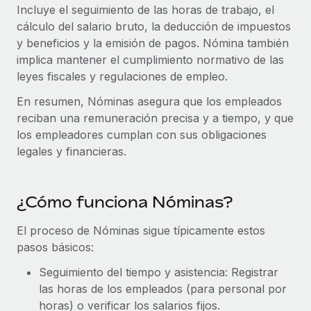
Incluye el seguimiento de las horas de trabajo, el
Compáranos con otras empresas.
Iniciar sesión
Contractor Management
cálculo del salario bruto, la deducción de impuestos
Nederlands
Calculadora de pagos a autónomos
Integra y gestiona a autónomos globalmente.
y beneficios y la emisión de pagos. Nómina también
Descubre opciones de divisas y tiempos de pago para
ETAPAS DE CRECIMIENTO
implica mantener el cumplimiento normativo de las
Français
autónomos globales.
PEO
leyes fiscales y regulaciones de empleo.
Startups
Externaliza tareas laborales complejas.
Deutsch
Soluciones ágiles de RR. HH. globales y nóminas para
En resumen, Nóminas asegura que los empleados
APRENDIZAJE CON REMOTE
empresas en crecimiento.
reciban una remuneración precisa y a tiempo, y que
Español
Guías y recursos
INFRAESTRUCTURA
los empleadores cumplan con sus obligaciones
Mediana empresa
legales y financieras.
Conexión Remote
Casos prácticos
Amplía tu equipo con soluciones de RR. HH.
Italiano
Integra los RR. HH. en tus flujos de trabajo sin
personalizadas.
Glosario de RR. HH.
complicaciones.
Português (Portugal)
¿Cómo funciona Nóminas?
Empresa
Listas de verificación y plantillas
Plataforma
RR. HH. globales para grandes empresas.
日本語
El proceso de Nóminas sigue típicamente estos
Funciones esenciales de RR. HH. integradas para tu
Biblioteca de descripciones de puestos
pasos básicos:
equipo.
한국어
ASOCIARSE
Webinarios
Seguimiento del tiempo y asistencia: Registrar
Conectar
Nuevo
Socios tecnológicos estratégicos
las horas de los empleados (para personal por
中文（简体）
Conecta cualquier herramienta de IA con Remote
Eventos
Integra la gestión de los RR. HH. globales en tu
horas) o verificar los salarios fijos.
mediante nuestro MCP.