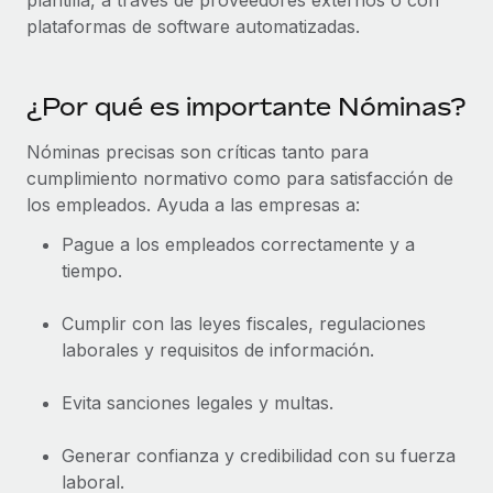
plantilla, a través de proveedores externos o con
Explora el blog
Proporciona dispositivos tecnológicos y contrólalos
plataformas de software automatizadas.
en todo el mundo.
BLOG
Apertura de entidades
¿Por qué es importante Nóminas?
Abre entidades conforme a la legalidad enseguida.
Novedades de producto de Remote:
Integraciones con Gusto y Xero y Contractor
Nóminas precisas son críticas tanto para
Movilidad y reubicación
Management Plus
cumplimiento normativo como para satisfacción de
Reubica a los empleados con facilidad.
los empleados. Ayuda a las empresas a:
La misión de Remote sigue siendo ayudar a empresas de
todos los tamaños a contratar, gestionar y...
Prestaciones
Pague a los empleados correctamente y a
Gestiona las prestaciones de los empleados sin
tiempo.
Más información
complicaciones.
Cumplir con las leyes fiscales, regulaciones
laborales y requisitos de información.
Pento se convierte en un empleador equitativo
con Remote
Evita sanciones legales y multas.
Gestionar las nóminas internamente es complicado. Tardas
semanas en hacerlo manualmente y, al mes...
Generar confianza y credibilidad con su fuerza
Más información
laboral.