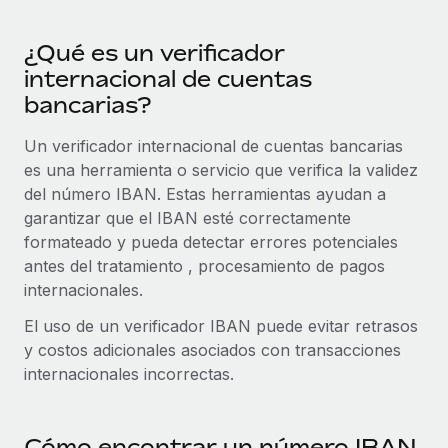
Explora el blog
Cómo el personal de Weaviate, empresa
Proporciona dispositivos tecnológicos y contrólalos
pionera en IA, ha crecido un 120 % con Remote
en todo el mundo.
¿Qué es un verificador
Weaviate en resumen Weaviate crea infraestructuras de
BLOG
internacional de cuentas
Apertura de entidades
código abierto basadas en la inteligencia...
bancarias?
Abre entidades conforme a la legalidad enseguida.
Novedades de producto de Remote:
Más información
Integraciones con Gusto y Xero y Contractor
Un verificador internacional de cuentas bancarias
Movilidad y reubicación
Management Plus
es una herramienta o servicio que verifica la validez
Reubica a los empleados con facilidad.
La misión de Remote sigue siendo ayudar a empresas de
del número IBAN. Estas herramientas ayudan a
todos los tamaños a contratar, gestionar y...
garantizar que el IBAN esté correctamente
Prestaciones
formateado y pueda detectar errores potenciales
Gestiona las prestaciones de los empleados sin
Más información
antes del tratamiento , procesamiento de pagos
complicaciones.
internacionales.
Pento se convierte en un empleador equitativo
El uso de un verificador IBAN puede evitar retrasos
con Remote
y costos adicionales asociados con transacciones
internacionales incorrectas.
Gestionar las nóminas internamente es complicado. Tardas
semanas en hacerlo manualmente y, al mes...
Más información
Cómo encontrar un número IBAN