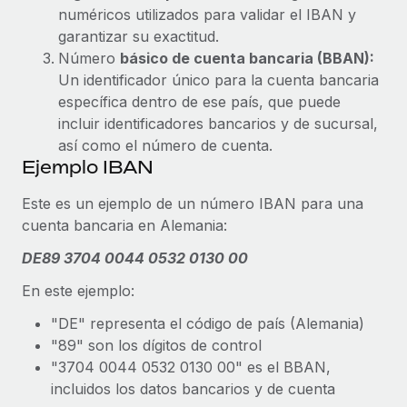
plataforma de forma flexible.
numéricos utilizados para validar el IBAN y
Sala de prensa
Integraciones
garantizar su exactitud.
Asociarse
Número
Optimiza los procesos con herramientas empresariales
básico de cuenta bancaria (BBAN):
Información sobre salarios y talento
Descubre oportunidades de colaborar con nosotros.
Un identificador único para la cuenta bancaria
esenciales.
Centro de información
específica dentro de ese país, que puede
Remote Build
Próximamente
incluir identificadores bancarios y de sucursal,
Consultoría de integraciones y automatización con IA.
Obtén ayuda
SERVICIOS
así como el número de cuenta.
Ejemplo IBAN
Pregunta a un experto
Consulta todos los recursos
CASOS PRÁCTICOS
Obtén ayuda de gente experta en RR. HH. globales
Este es un ejemplo de un número IBAN para una
y cumplimiento normativo.
cuenta bancaria en Alemania:
BLOG
Colaboración estratégica de Reverse Tech con
Remote para gestionar a autónomos y las
Comprobaciones de antecedentes
DE89 3704 0044 0532 0130 00
Nómina global
nóminas
Simplifica los procesos de cribado de candidatos.
En este ejemplo:
EOR y PEO
Reverse Tech en resumen La startup de salud y bienestar
Cumplimiento normativo
Reverse Tech se asoció con Remote para...
"DE" representa el código de país (Alemania)
Contractor Management
Adelántate a los riesgos de cumplimiento
"89" son los dígitos de control
Más información
normativo.
"3704 0044 0532 0130 00" es el BBAN,
Impuestos
incluidos los datos bancarios y de cuenta
Gestión de dispositivos