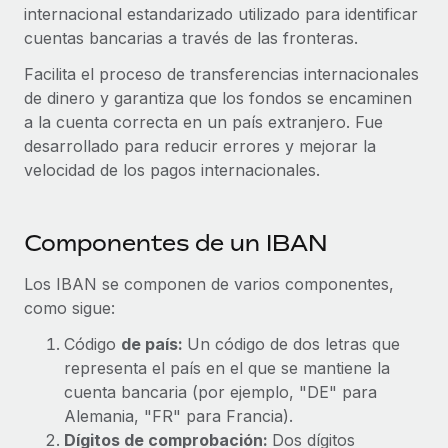
internacional estandarizado utilizado para identificar
Compáranos con otras empresas.
Iniciar sesión
Contractor Management
cuentas bancarias a través de las fronteras.
Nederlands
Calculadora de pagos a autónomos
Integra y gestiona a autónomos globalmente.
Descubre opciones de divisas y tiempos de pago para
Facilita el proceso de transferencias internacionales
ETAPAS DE CRECIMIENTO
Français
autónomos globales.
de dinero y garantiza que los fondos se encaminen
PEO
Startups
a la cuenta correcta en un país extranjero. Fue
Externaliza tareas laborales complejas.
Deutsch
Soluciones ágiles de RR. HH. globales y nóminas para
desarrollado para reducir errores y mejorar la
APRENDIZAJE CON REMOTE
empresas en crecimiento.
velocidad de los pagos internacionales.
Español
Guías y recursos
INFRAESTRUCTURA
Mediana empresa
Conexión Remote
Casos prácticos
Amplía tu equipo con soluciones de RR. HH.
Italiano
Componentes de un IBAN
Integra los RR. HH. en tus flujos de trabajo sin
personalizadas.
Glosario de RR. HH.
complicaciones.
Português (Portugal)
Los IBAN se componen de varios componentes,
Empresa
como sigue:
Listas de verificación y plantillas
Plataforma
RR. HH. globales para grandes empresas.
日本語
Funciones esenciales de RR. HH. integradas para tu
Código
de país:
Un código de dos letras que
Biblioteca de descripciones de puestos
equipo.
representa el país en el que se mantiene la
한국어
ASOCIARSE
Webinarios
cuenta bancaria (por ejemplo, "DE" para
Conectar
Nuevo
Socios tecnológicos estratégicos
Alemania, "FR" para Francia).
中文（简体）
Conecta cualquier herramienta de IA con Remote
Eventos
Integra la gestión de los RR. HH. globales en tu
Dígitos de comprobación:
Dos dígitos
mediante nuestro MCP.