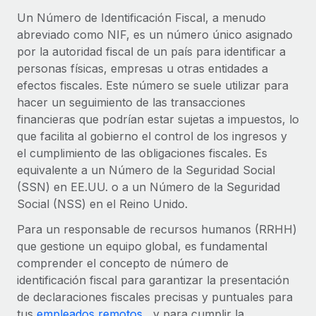
Compáranos con otras empresas.
Un Número de Identificación Fiscal, a menudo
Iniciar sesión
Contractor Management
Nederlands
Calculadora de pagos a autónomos
abreviado como NIF, es un número único asignado
Integra y gestiona a autónomos globalmente.
Descubre opciones de divisas y tiempos de pago para
por la autoridad fiscal de un país para identificar a
ETAPAS DE CRECIMIENTO
Français
autónomos globales.
personas físicas, empresas u otras entidades a
PEO
Startups
efectos fiscales. Este número se suele utilizar para
Externaliza tareas laborales complejas.
Deutsch
Soluciones ágiles de RR. HH. globales y nóminas para
hacer un seguimiento de las transacciones
APRENDIZAJE CON REMOTE
empresas en crecimiento.
financieras que podrían estar sujetas a impuestos, lo
Español
Guías y recursos
INFRAESTRUCTURA
que facilita al gobierno el control de los ingresos y
Mediana empresa
el cumplimiento de las obligaciones fiscales. Es
Conexión Remote
Casos prácticos
Amplía tu equipo con soluciones de RR. HH.
Italiano
equivalente a un Número de la Seguridad Social
Integra los RR. HH. en tus flujos de trabajo sin
personalizadas.
(SSN) en EE.UU. o a un Número de la Seguridad
Glosario de RR. HH.
complicaciones.
Português (Portugal)
Social (NSS) en el Reino Unido.
Empresa
Listas de verificación y plantillas
Plataforma
RR. HH. globales para grandes empresas.
Para un responsable de recursos humanos (RRHH)
日本語
Funciones esenciales de RR. HH. integradas para tu
que gestione un equipo global, es fundamental
Biblioteca de descripciones de puestos
equipo.
comprender el concepto de número de
한국어
ASOCIARSE
Webinarios
identificación fiscal para garantizar la presentación
Conectar
Nuevo
Socios tecnológicos estratégicos
de declaraciones fiscales precisas y puntuales para
中文（简体）
Conecta cualquier herramienta de IA con Remote
Eventos
Integra la gestión de los RR. HH. globales en tu
tus
empleados remotos
, y para cumplir la
mediante nuestro MCP.