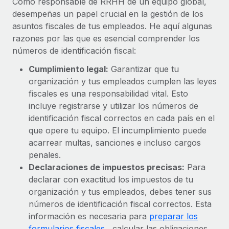
Como responsable de RRHH de un equipo global,
Explora el blog
Proporciona dispositivos tecnológicos y contrólalos
desempeñas un papel crucial en la gestión de los
en todo el mundo.
asuntos fiscales de tus empleados. He aquí algunas
BLOG
razones por las que es esencial comprender los
Apertura de entidades
números de identificación fiscal:
Abre entidades conforme a la legalidad enseguida.
Novedades de producto de Remote:
Integraciones con Gusto y Xero y Contractor
Cumplimiento legal:
Garantizar que tu
Movilidad y reubicación
Management Plus
organización y tus empleados cumplen las leyes
Reubica a los empleados con facilidad.
fiscales es una responsabilidad vital. Esto
La misión de Remote sigue siendo ayudar a empresas de
incluye registrarse y utilizar los números de
todos los tamaños a contratar, gestionar y...
Prestaciones
identificación fiscal correctos en cada país en el
Gestiona las prestaciones de los empleados sin
Más información
que opere tu equipo. El incumplimiento puede
complicaciones.
acarrear multas, sanciones e incluso cargos
penales.
Pento se convierte en un empleador equitativo
Declaraciones de impuestos precisas:
Para
con Remote
declarar con exactitud los impuestos de tu
Gestionar las nóminas internamente es complicado. Tardas
organización y tus empleados, debes tener sus
semanas en hacerlo manualmente y, al mes...
números de identificación fiscal correctos. Esta
información es necesaria para
preparar los
Más información
formularios fiscales
, calcular las obligaciones