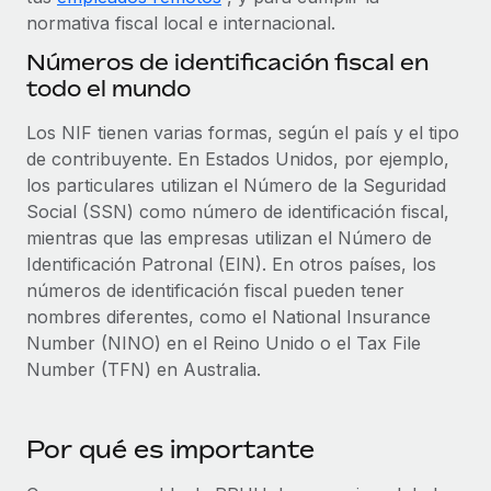
plataforma de forma flexible.
normativa fiscal local e internacional.
Sala de prensa
Integraciones
Números de identificación fiscal en
Asociarse
Optimiza los procesos con herramientas empresariales
Información sobre salarios y talento
todo el mundo
Descubre oportunidades de colaborar con nosotros.
esenciales.
Centro de información
Remote Build
Próximamente
Los NIF tienen varias formas, según el país y el tipo
de contribuyente. En Estados Unidos, por ejemplo,
Consultoría de integraciones y automatización con IA.
Obtén ayuda
SERVICIOS
los particulares utilizan el Número de la Seguridad
Pregunta a un experto
Consulta todos los recursos
Social (SSN) como número de identificación fiscal,
CASOS PRÁCTICOS
Obtén ayuda de gente experta en RR. HH. globales
mientras que las empresas utilizan el Número de
y cumplimiento normativo.
Identificación Patronal (EIN). En otros países, los
BLOG
números de identificación fiscal pueden tener
Comprobaciones de antecedentes
Nómina global
nombres diferentes, como el National Insurance
Simplifica los procesos de cribado de candidatos.
Number (NINO) en el Reino Unido o el Tax File
EOR y PEO
Number (TFN) en Australia.
Cumplimiento normativo
Contractor Management
Adelántate a los riesgos de cumplimiento
normativo.
Por qué es importante
Impuestos
Gestión de dispositivos