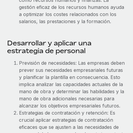
como recursos humanos y finanzas. La
plataforma de forma flexible.
gestión eficaz de los recursos humanos ayuda
Sala de prensa
Integraciones
a optimizar los costes relacionados con los
Asociarse
Optimiza los procesos con herramientas empresariales
Información sobre salarios y talento
salarios, las prestaciones y la formación.
Descubre oportunidades de colaborar con nosotros.
esenciales.
Centro de información
Remote Build
Próximamente
Desarrollar y aplicar una
Consultoría de integraciones y automatización con IA.
Obtén ayuda
SERVICIOS
estrategia de personal
Pregunta a un experto
Consulta todos los recursos
CASOS PRÁCTICOS
Previsión de necesidades: Las empresas deben
Obtén ayuda de gente experta en RR. HH. globales
prever sus necesidades empresariales futuras
y cumplimiento normativo.
BLOG
y planificar la plantilla en consecuencia. Esto
Comprobaciones de antecedentes
implica analizar las capacidades actuales de la
Nómina global
Simplifica los procesos de cribado de candidatos.
mano de obra y determinar las habilidades y la
EOR y PEO
mano de obra adicionales necesarias para
Cumplimiento normativo
alcanzar los objetivos empresariales futuros.
Contractor Management
Adelántate a los riesgos de cumplimiento
Estrategias de contratación y retención: Es
normativo.
crucial aplicar estrategias de contratación
Impuestos
eficaces que se ajusten a las necesidades de
Gestión de dispositivos