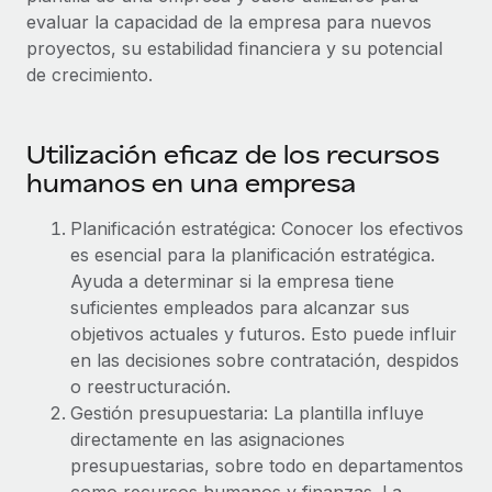
Compáranos con otras empresas.
evaluar la capacidad de la empresa para nuevos
Iniciar sesión
Contractor Management
Nederlands
Calculadora de pagos a autónomos
proyectos, su estabilidad financiera y su potencial
Integra y gestiona a autónomos globalmente.
Descubre opciones de divisas y tiempos de pago para
de crecimiento.
ETAPAS DE CRECIMIENTO
Français
autónomos globales.
PEO
Startups
Externaliza tareas laborales complejas.
Deutsch
Utilización eficaz de los recursos
Soluciones ágiles de RR. HH. globales y nóminas para
APRENDIZAJE CON REMOTE
empresas en crecimiento.
humanos en una empresa
Español
Guías y recursos
INFRAESTRUCTURA
Mediana empresa
Planificación estratégica: Conocer los efectivos
Conexión Remote
Casos prácticos
Amplía tu equipo con soluciones de RR. HH.
Italiano
es esencial para la planificación estratégica.
Integra los RR. HH. en tus flujos de trabajo sin
personalizadas.
Ayuda a determinar si la empresa tiene
Glosario de RR. HH.
complicaciones.
Português (Portugal)
suficientes empleados para alcanzar sus
Empresa
objetivos actuales y futuros. Esto puede influir
Listas de verificación y plantillas
Plataforma
RR. HH. globales para grandes empresas.
日本語
en las decisiones sobre contratación, despidos
Funciones esenciales de RR. HH. integradas para tu
Biblioteca de descripciones de puestos
o reestructuración.
equipo.
한국어
Gestión presupuestaria: La plantilla influye
ASOCIARSE
Webinarios
Conectar
Nuevo
directamente en las asignaciones
Socios tecnológicos estratégicos
中文（简体）
Conecta cualquier herramienta de IA con Remote
presupuestarias, sobre todo en departamentos
Eventos
Integra la gestión de los RR. HH. globales en tu
mediante nuestro MCP.