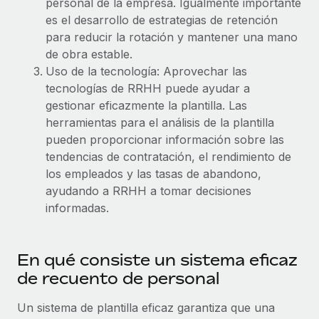
Explora el blog
personal de la empresa. Igualmente importante
Proporciona dispositivos tecnológicos y contrólalos
es el desarrollo de estrategias de retención
en todo el mundo.
para reducir la rotación y mantener una mano
BLOG
de obra estable.
Apertura de entidades
Uso de la tecnología: Aprovechar las
Abre entidades conforme a la legalidad enseguida.
Novedades de producto de Remote:
tecnologías de RRHH puede ayudar a
Integraciones con Gusto y Xero y Contractor
gestionar eficazmente la plantilla. Las
Movilidad y reubicación
Management Plus
herramientas para el análisis de la plantilla
Reubica a los empleados con facilidad.
La misión de Remote sigue siendo ayudar a empresas de
pueden proporcionar información sobre las
todos los tamaños a contratar, gestionar y...
tendencias de contratación, el rendimiento de
Prestaciones
los empleados y las tasas de abandono,
Gestiona las prestaciones de los empleados sin
Más información
ayudando a RRHH a tomar decisiones
complicaciones.
informadas.
Pento se convierte en un empleador equitativo
con Remote
En qué consiste un sistema eficaz
Gestionar las nóminas internamente es complicado. Tardas
de recuento de personal
semanas en hacerlo manualmente y, al mes...
Un sistema de plantilla eficaz garantiza que una
Más información